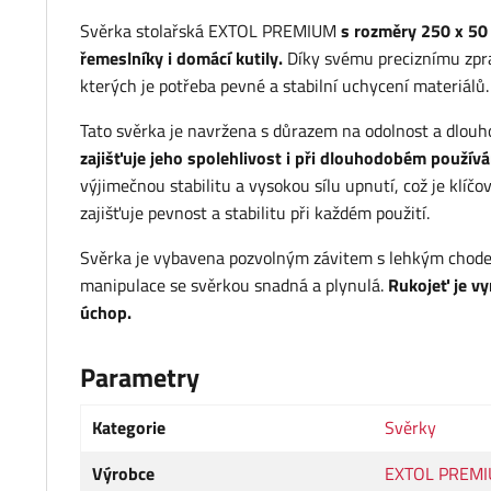
Svěrka stolařská EXTOL PREMIUM
s rozměry 250 x 50 m
řemeslníky i domácí kutily.
Díky svému preciznímu zpra
kterých je potřeba pevné a stabilní uchycení materiálů.
Tato svěrka je navržena s důrazem na odolnost a dlouh
zajišťuje jeho spolehlivost i při dlouhodobém použív
výjimečnou stabilitu a vysokou sílu upnutí, což je klíčo
zajišťuje pevnost a stabilitu při každém použití.
Svěrka je vybavena pozvolným závitem s lehkým chodem, 
manipulace se svěrkou snadná a plynulá.
Rukojeť je v
úchop.
Parametry
Kategorie
Svěrky
Výrobce
EXTOL PREM