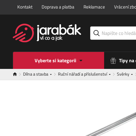
Kontakt
Doprava a platba
Reklamace
Vrácení zbo
Vyberte si kategorii
Tipy na
Dílna a stavba
Ruční nářadí a příslušenství
Svěrky