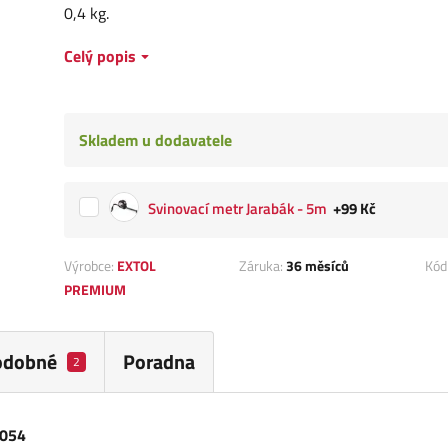
0,4 kg.
Celý popis
Skladem u dodavatele
Svinovací metr Jarabák - 5m
+99 Kč
Výrobce:
EXTOL
Záruka:
36 měsíců
Kód
PREMIUM
odobné
Poradna
2
5054