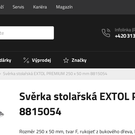
ží
Servis
Kariéra
Magazín
Infolinka
(
+420 313
 dárky
Výprodej
Značky
Svěrka stolařská EXTOL PREMIUM 250 x 50 mm 8815054
Svěrka stolařská EXTO
8815054
Rozměr 250 x 50 mm, tvar F, rukojeť z bukového dřeva,