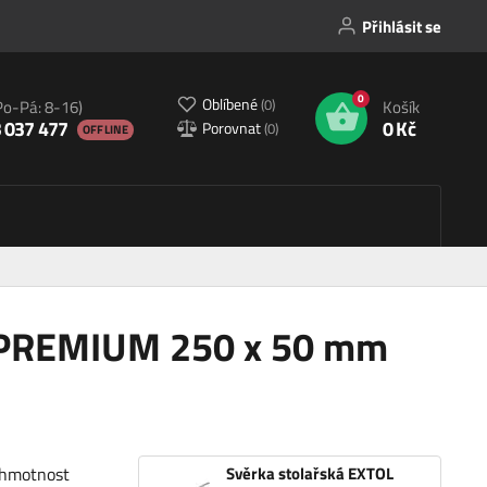
Přihlásit se
0
Oblíbené
(
0
)
Po-Pá: 8-16)
Košík
 037 477
0 Kč
Porovnat
(
0
)
OFFLINE
L PREMIUM 250 x 50 mm
 hmotnost
Svěrka stolařská EXTOL