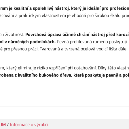
m je kvalitní a spolehlivý nástroj, který je ideální pro profesion
cování a praktickým vlastnostem je vhodná pro širokou škálu prací
ou životnost.
Povrchová úprava účinně chrání nástroj před korozí
ání v náročných podmínkách.
Pevná profilovaná ramena poskytují
vé pro přesnou práci. Tvarovaná a tvrzená ocelová vodicí lišta dále
který eliminuje riziko vzpříčení při dotahování. Díky této vlastno
yrobena z kvalitního bukového dřeva, které poskytuje pevný a p
IUM
/
Informace o výrobci