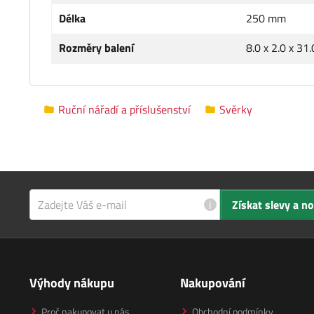
Délka
250 mm
Rozměry balení
8.0 x 2.0 x 31
Ruční nářadí a příslušenství
Svěrky
i
Získat slevy a n
Výhody nákupu
Nakupování
Proč nakupovat u nás
Obchodní podmínky