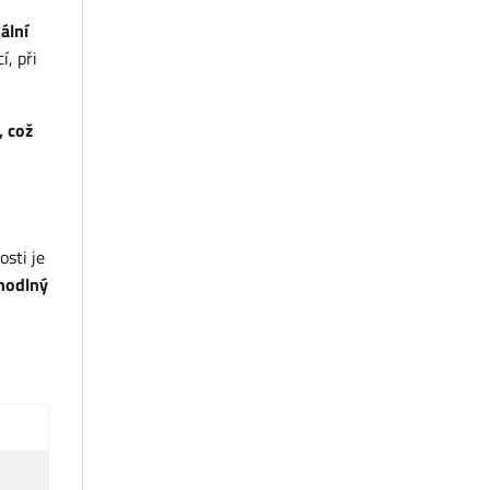
ální
, při
, což
sti je
ohodlný