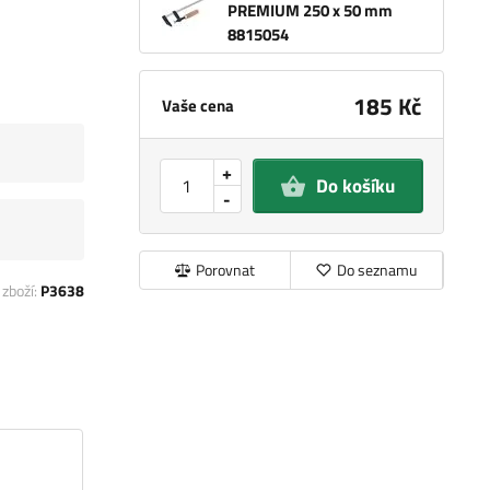
PREMIUM 250 x 50 mm
8815054
185 Kč
Vaše cena
+
Do košíku
-
Porovnat
Do seznamu
 zboží:
P3638