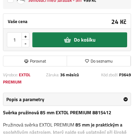
Svinovací metr Jarabák - 5m
+99 Kč
24 Kč
Vaše cena
+
Do košíku
-
Porovnat
Do seznamu
Výrobce:
EXTOL
Záruka:
36 měsíců
Kód zboží:
P3649
PREMIUM
Popis a parametry
Svěrka pružinová 85 mm EXTOL PREMIUM 8815412
Pružinová svěrka EXTOL PREMIUM
85 mm je praktickým a
spolehlivým nástrojem, který najde své uplatnění při široké