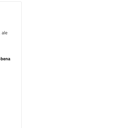
, ale
obena