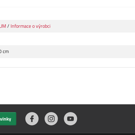
IUM
/
Informace o výrobci
.0 cm
ovinky