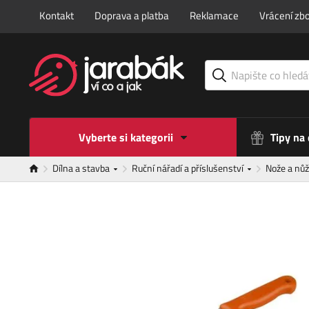
Kontakt
Doprava a platba
Reklamace
Vrácení zbo
Vyberte si kategorii
Tipy na
Dílna a stavba
Ruční nářadí a příslušenství
Nože a nů