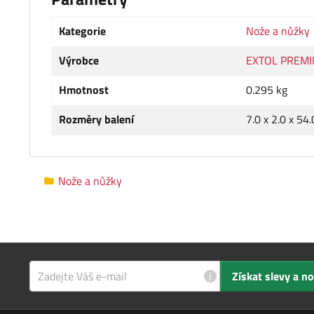
Kategorie
Nože a nůžky
Výrobce
EXTOL PREM
Hmotnost
0.295 kg
Rozměry balení
7.0 x 2.0 x 54
Nože a nůžky
i
Získat slevy a n