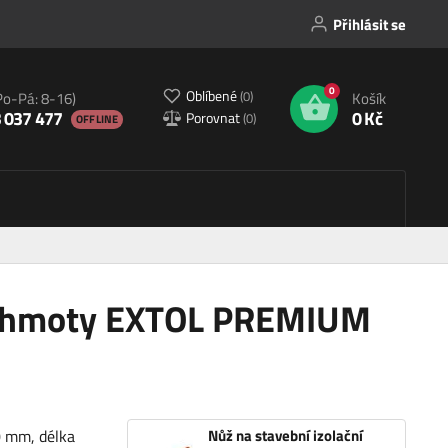
Přihlásit se
0
Oblíbené
(
0
)
Po-Pá: 8-16)
Košík
 037 477
0 Kč
Porovnat
(
0
)
OFFLINE
ní hmoty EXTOL PREMIUM
0 mm, délka
Nůž na stavební izolační