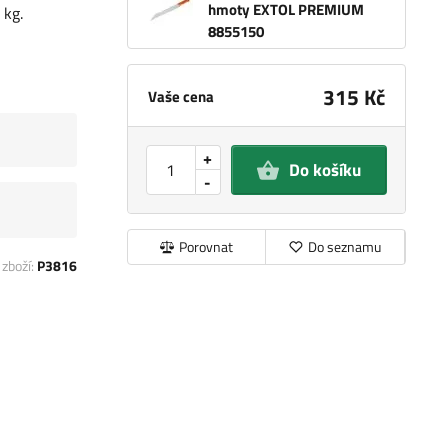
hmoty EXTOL PREMIUM
 kg.
8855150
315 Kč
Vaše cena
+
Do košíku
-
Porovnat
Do seznamu
 zboží:
P3816