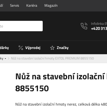
ží
Servis
Kariéra
Magazín
Infolinka
(
+420 313
 dárky
Výprodej
Značky
žky
Nůž na stavební izolační hmoty EXTOL PREMIUM 8855150
Nůž na stavební izolač
8855150
Nůž na stavební izolační hmoty nerez, celková délka 48