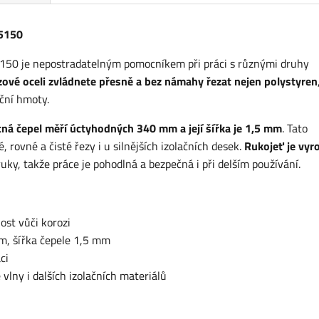
55150
50 je nepostradatelným pomocníkem při práci s různými druhy
ezové oceli zvládnete přesně a bez námahy řezat nejen polystyren
ční hmoty.
á čepel měří úctyhodných 340 mm a její šířka je 1,5 mm
. Tato
rovné a čisté řezy i u silnějších izolačních desek.
Rukojeť je vyr
ky, takže práce je pohodlná a bezpečná i při delším používání.
ost vůči korozi
m, šířka čepele 1,5 mm
ci
vlny i dalších izolačních materiálů