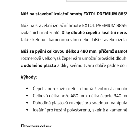
Nůž na stavební izolační hmoty EXTOL PREMIUM 88
Nůž na stavební izolační hmoty EXTOL PREMIUM 88551
izolačních materiálů.
Díky dlouhé čepeli z kvalitní ner
také skelnou i kamennou vlnu nebo další stavební izola
Nůž se pyšní celkovou délkou 480 mm, přičemž samotn
rozměrově velkorysá čepel vám umožní provádět dlouhé, 
z odolného plastu
a díky svému tvaru dobře padne do ru
Výhody:
Čepel z nerezové oceli – dlouhá životnost a odoln
Celková délka nože 480 mm, délka čepele 340 m
Pohodlná plastová rukojeť pro snadnou manipula
Ideální pro řezání polystyrenu, skelné a kamenné 
Parametry