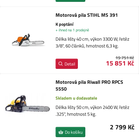
Motorová pila STIHL MS 391
K poptání
+ ihned na 1 prodejně
Délka lišty 40 cm, výkon 3300 W, řetěz
3/8", 60 článků, hmotnost 6,3 kg.
19 751 Kč
15 851 Kč
Detail
Motorová pila Riwall PRO RPCS
5550
Skladem u dodavatele
Délka lišty 50 cm, výkon 2400 W, řetěz
.325", hmotnost 5 kg.
2 799 Kč
Do košíku