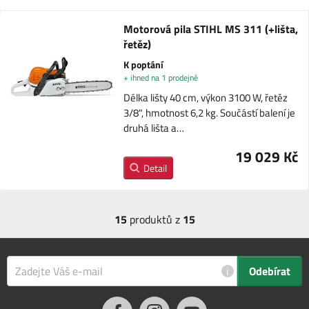
Motorová pila STIHL MS 311 (+lišta,
řetěz)
K poptání
+ ihned na 1 prodejně
Délka lišty 40 cm, výkon 3100 W, řetěz
3/8", hmotnost 6,2 kg. Součástí balení je
druhá lišta a…
19 029 Kč
Detail
15
produktů z
15
i
Odebírat