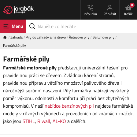
0
Infolinka
Přihlásit
Košík
Menu
Zahrada
Pily do zahrady a na dřevo
Řetězové pily
Benzínové pily
Farmářské pily
Farmářské pily
Farmářské motorové pily
představují univerzální řešení pro
pravidelnou práci se dřevem. Zvládnou kácení stromů,
pravidelnou přípravu většího množství palivového dřeva i
náročnější sezónní nasazení. Pily farmářky nabízejí vyvážený
poměr výkonu, odolnosti a komfortu při práci bez zbytečných
kompromisů. V naší
nabídce benzínových pil
najdete farmářské
modely v různých výkonech a provedeních od známých značek,
jako jsou
STIHL
,
Riwall
,
AL-KO
a dalších.