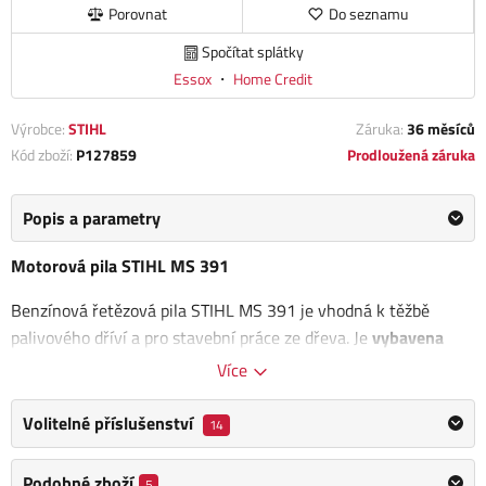
Porovnat
Do seznamu
Spočítat splátky
Essox
・
Home Credit
Výrobce:
STIHL
Záruka:
36 měsíců
Kód zboží:
P127859
Prodloužená záruka
Popis a parametry
Motorová pila STIHL MS 391
Benzínová řetězová pila STIHL MS 391 je vhodná k těžbě
palivového dříví a pro stavební práce ze dřeva. Je
vybavena
moderním motorem 2-MIX
s technologií 4 kanálů a má vysoký
Více
točivý moment v širokém rozsahu otáček. Pila je vysoce účinná
díky antivibračnímu systému a filtru vzduchu s extrémně
Volitelné příslušenství
14
dlouhou životností. Oproti tradičním dvoutaktním motorům
dosahuje až 20% nižší spotřeby paliva a snižuje emise až o 50%.
Podobné zboží
5