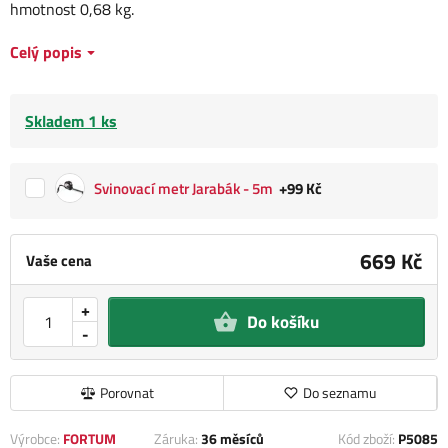
hmotnost 0,68 kg.
Celý popis
Skladem 1 ks
Svinovací metr Jarabák - 5m
+99 Kč
669 Kč
Vaše cena
+
Do košíku
-
Porovnat
Do seznamu
Výrobce:
FORTUM
Záruka:
36 měsíců
Kód zboží:
P5085