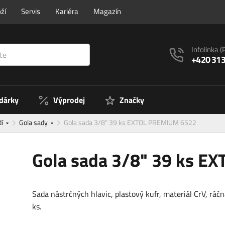
ží
Servis
Kariéra
Magazín
Infolinka
(
+420 313
 dárky
Výprodej
Značky
dí
Gola sady
Gola sada 3/8" 39 ks EXTOL PREMIUM 6522
Gola sada 3/8" 39 ks 
Sada nástrčných hlavic, plastový kufr, materiál CrV, ráčn
ks.