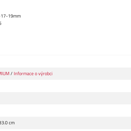
13-17-19mm
5
MIUM
/
Informace o výrobci
 33.0 cm