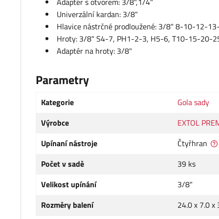
Adaptér s otvorem: 3/8",1/4"
Univerzální kardan: 3/8"
Hlavice nástrčné prodloužené: 3/8" 8-10-12-
Hroty: 3/8" S4-7, PH1-2-3, H5-6, T10-15-20-2
Adaptér na hroty: 3/8"
Parametry
Kategorie
Gola sady
Výrobce
EXTOL PRE
Upínaní nástroje
Čtyřhran
Počet v sadě
39 ks
Velikost upínání
3/8"
Rozměry balení
24.0 x 7.0 x