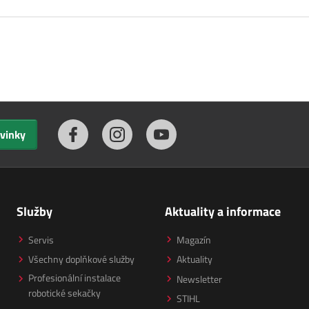
ovinky
Služby
Aktuality a informace
Servis
Magazín
Všechny doplňkové služby
Aktuality
Profesionální instalace
Newsletter
robotické sekačky
STIHL