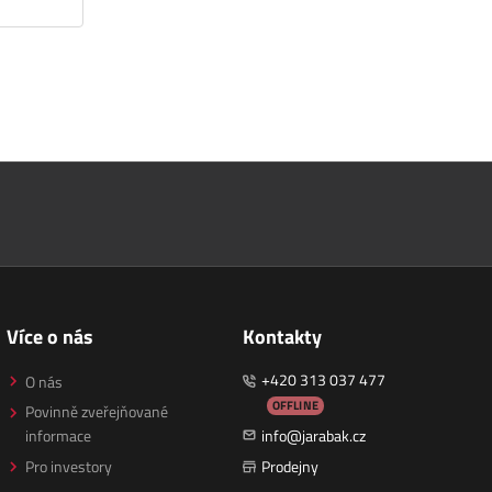
Více o nás
Kontakty
+420 313 037 477
O nás
OFFLINE
Povinně zveřejňované
informace
info@jarabak.cz
Pro investory
Prodejny