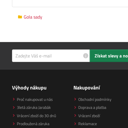
Gola sady
i
Získat slevy a n
Výhody nákupu
Nakupování
Proč nakupovat u nás
Obchodní podmínky
3letá záruka Jarabák
Doprava a platba
Vrácení zboží do 30 dnů
Vrácení zboží
Prodloužená záruka
Reklamace