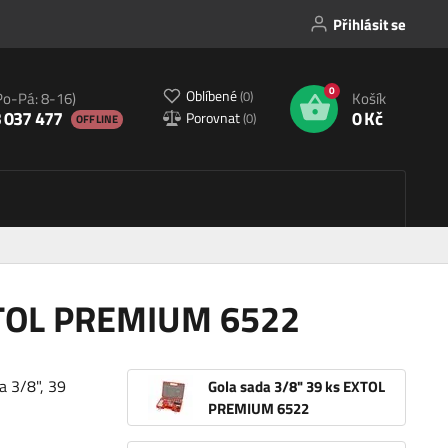
Přihlásit se
0
Oblíbené
(
0
)
Po-Pá: 8-16)
Košík
 037 477
0 Kč
Porovnat
(
0
)
OFFLINE
EXTOL PREMIUM 6522
a 3/8", 39
Gola sada 3/8" 39 ks EXTOL
PREMIUM 6522