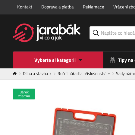
Kontakt
Doprava a platba
Reklamace
Vrácení zbo
Vyberte si kategorii
Tipy na
Dílna a stavba
Ruční nářadí a příslušenství
Sady nářa
Dárek
zdarma