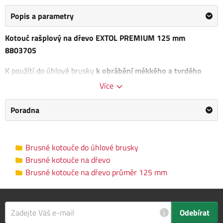
Popis a parametry
Kotouč rašplový na dřevo EXTOL PREMIUM 125 mm
8803705
K použítí do úhlové brusky
k obrábění měkkého a tvrdého
dřeva, sádrokartonu, lamina, plastů, pryže, měkkých
Více
neželezných kovů
či odstranění lepidla a starých nátěrů.
Poradna
Rozměr kotouče: 125 x 3 x 22,2 mm
Brusné kotouče na dřevo průměr 125
Kategorie
Brusné kotouče do úhlové brusky
mm
Brusné kotouče na dřevo
Brusné kotouče na dřevo průměr 125 mm
Výrobce
EXTOL PREMIUM
/
Informace o výrobci
Průměr kotouče
125 mm
i
Odebírat
Vnitřní průměr
22.23 mm