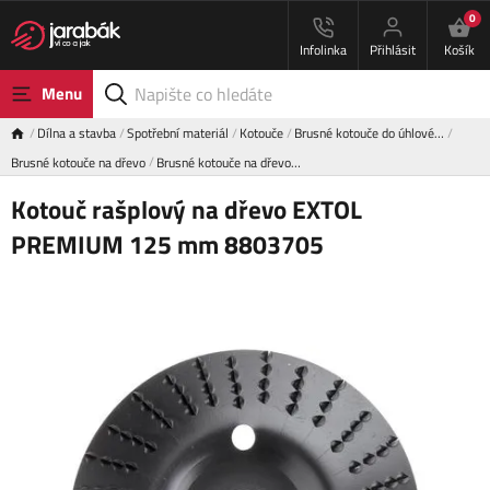
0
Infolinka
Přihlásit
Košík
Menu
Dílna a stavba
Spotřební materiál
Kotouče
Brusné kotouče do úhlové…
Brusné kotouče na dřevo
Brusné kotouče na dřevo…
Kotouč rašplový na dřevo EXTOL
PREMIUM 125 mm 8803705