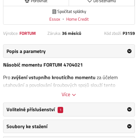
Porovnat
Do seznamu
Spočítat splátky
Essox
・
Home Credit
Výrobce:
FORTUM
Záruka:
36 měsíců
Kód zboží:
P3159
Popis a parametry
Násobič momentu FORTUM 4704021
Pro
zvýšení vstupního kroutícího momentu
za účelem
utahování a povolování šroubových spojů slouží tento
profesionální násobič kroutícího momentu FORTUM 4704021.
Více
Součástí je
přímá reakční tyč pro zapření o podložku a
Volitelné příslušenství
1
pravoúhlá reakční tyč
pro použití se záběrovým adaptérem při
povolování a utahování matic kol automobilů.
Soubory ke stažení
Počet v sadě: 5 ks