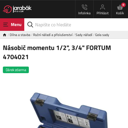
0
Infolinka
Přihlásit
Košík
Menu
Dílna a stavba
Ruční nářadí a příslušenství
Sady nářadí
Gola sady
Násobič momentu 1/2", 3/4" FORTUM
4704021
Dárek zdarma