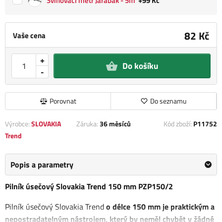
Svinovací metr Jarabák - 5m
+99 Kč
82 Kč
Vaše cena
+
Do košíku
-
Porovnat
Do seznamu
Výrobce:
SLOVAKIA
Záruka:
36 měsíců
Kód zboží:
P11752
Trend
Popis a parametry
Pilník úsečový Slovakia Trend 150 mm PZP150/2
Pilník úsečový Slovakia Trend
o délce 150 mm je praktickým a
nepostradatelným nástrojem, který by neměl chybět v žádné