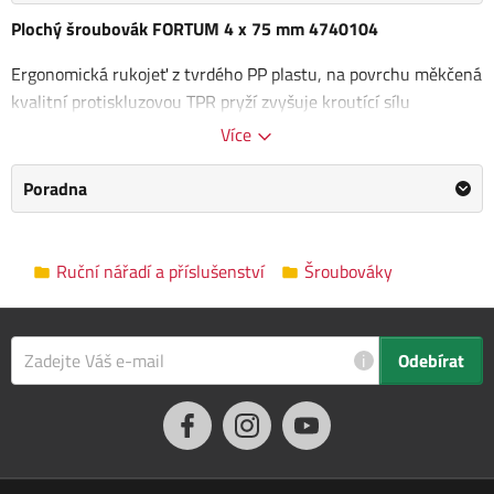
Plochý šroubovák FORTUM 4 x 75 mm 4740104
Ergonomická rukojeť z tvrdého PP plastu, na povrchu měkčená
kvalitní protiskluzovou TPR pryží zvyšuje kroutící sílu
šroubováku.
Více
Dřík v matované úpravě z S2 oceli o tvrdosti HRC 58-60
Poradna
Materiál: ocel třídy S2
Kategorie
Šroubováky
Ruční nářadí a příslušenství
Šroubováky
Výrobce
FORTUM
/
Informace o výrobci
Rozměry balení
0.0 x 0.0 x 0.0 cm
i
Odebírat