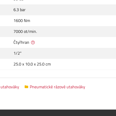
6.3 bar
1600 Nm
7000 ot/min.
Čtyřhran
1/2"
25.0 x 10.0 x 25.0 cm
 utahováky
Pneumatické rázové utahováky