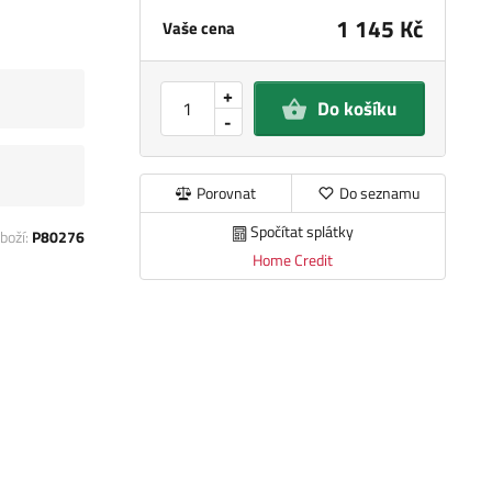
1 145 Kč
Vaše cena
+
Do košíku
-
Porovnat
Do seznamu
Spočítat splátky
boží:
P80276
Home Credit