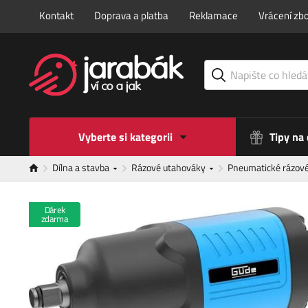
Kontakt
Doprava a platba
Reklamace
Vrácení zbo
Vyberte si kategorii
Tipy na
Dílna a stavba
Rázové utahováky
Pneumatické rázov
Dárek
zdarma