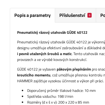
Popis a parametry
Příslušenství
P
6
Pneumatický rázový utahovák GÜDE 40122
Pneumatický rázový utahovák GÜDE 40122 je výkonný n
designu umožňuje efektivní zašroubování a důkladné d
i pevně utažených šroubů a matic
. Tento utahovák nac
provozech a ve výrobě kovových konstrukcí.
GÜDE 40122 je vybaven
pákovým přepínáním
pro sna
krouticího momentu
, což umožňuje přesnou kontrolu
HAMMER zajišťuje vysokou účinnost a výkon při práci.
Doporučený průměr tlakové hadice: 10 mm
Spotřeba vzduchu: 198 l/min
Rozměry (d x š x v): 200 x 220 x 85 mm