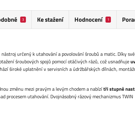
odobné
Ke stažení
Hodnocení
Pora
3
1
ástroj určený k utahování a povolování šroubů a matic. Díky sv
otažení šroubových spojů pomocí otáčivých rázů, což usnadňuje
uv
hází široké uplatnění v servisních a údržbářských dílnách, montáž
dnou změnu mezi pravým a levým chodem a nabízí
tři stupně nas
 nad procesem utahování. Dvojnásobný rázový mechanizmus TWIN