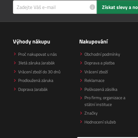
i
Získat slevy a n
Výhody nákupu
Nakupování
Proč nakupovat u nás
Obchodní podmínky
3letá záruka Jarabák
Doprava a platba
Vrácení zboží do 30 dnů
Vrácení zboží
Prodloužená záruka
Reklamace
Doprava Jarabák
Poškozená zásilka
Pro firmy, organizace a
státní instituce
Značky
Hodnocení služeb