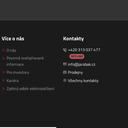
Více o nás
Kontakty
+420 313 037 477
O nás
OFFLINE
Povinně zveřejňované
informace
info@jarabak.cz
Pro investory
Prodejny
Kariéra
Všechny kontakty
Zpětný odběr elektrozařízení