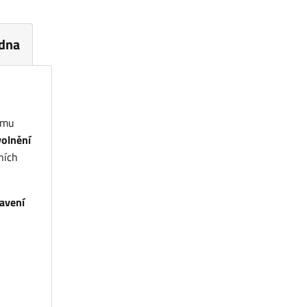
dna
ému
olnění
ních
tavení