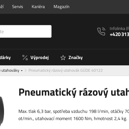
ží
Servis
Kariéra
Magazín
Infolinka
(
+420 313
 dárky
Výprodej
Značky
é utahováky
Pneumatický rázový utahovák GÜDE 40122
Pneumatický rázový ut
Max. tlak 6,3 bar, spotřeba vzduchu 198 l/min, otáčky 
ot/min., utahovací moment 1600 Nm, hmotnost 2,4 kg.