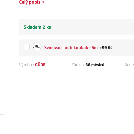
Celý popis
Skladem 2 ks
Svinovací metr Jarabák - 5m
+99 Kč
Výrobce:
GÜDE
Záruka:
36 měsíců
Kód z