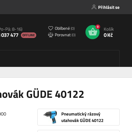
Přihlásit se
0
Oblíbené
(
0
)
Po-Pá: 8-16)
Košík
 037 477
0 Kč
Porovnat
(
0
)
OFFLINE
ahovák GÜDE 40122
7000
Pneumatický rázový
utahovák GÜDE 40122