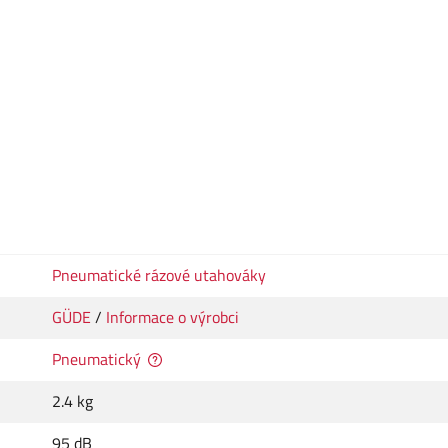
Pneumatické rázové utahováky
GÜDE
/
Informace o výrobci
Pneumatický
2.4 kg
95 dB