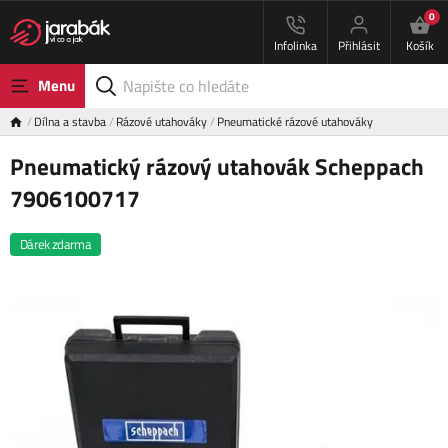
0
Infolinka
Přihlásit
Košík
Menu
Dílna a stavba
Rázové utahováky
Pneumatické rázové utahováky
Pneumatický rázový utahovák Scheppach
7906100717
Dárek zdarma