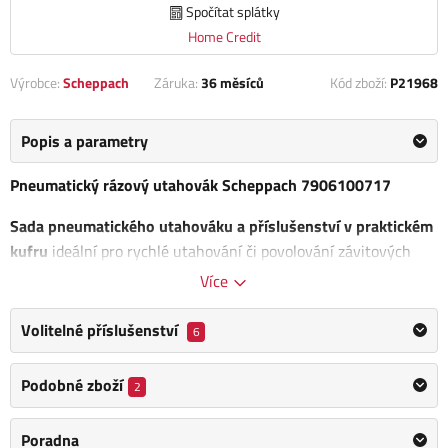
Spočítat splátky
Home Credit
Výrobce:
Scheppach
Záruka:
36 měsíců
Kód zboží:
P21968
Popis a parametry
Pneumatický rázový utahovák Scheppach 7906100717
Sada pneumatického utahováku a příslušenství v praktickém
kufru
ideální pro rychlé utahování či povolování závitových
spojů, výměně kol, spojování ocelových i dřevěných konstrukcí
Více
šrouby apod. vysoká rychlost utahování.
Volitelné příslušenství
6
Otáčky: 7000 ot./min.
Průměrná spotřeba vzduchu: 141 l/min.
Podobné zboží
2
Upínací čtyřhran: 1/2"
Max. průměr šroubu: 14
Poradna
Komfortní jednoruční přepínání pravého/levého chodu