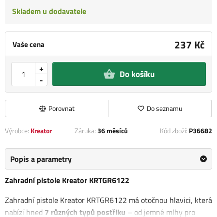
Skladem u dodavatele
237 Kč
Vaše cena
+
Do košíku
-
Porovnat
Do seznamu
Výrobce:
Kreator
Záruka:
36 měsíců
Kód zboží:
P36682
Popis a parametry
Zahradní pistole Kreator KRTGR6122
Zahradní pistole Kreator KRTGR6122 má otočnou hlavici,
která
nabízí hned
7 různých typů postřiku
– od jemné mlhy pro