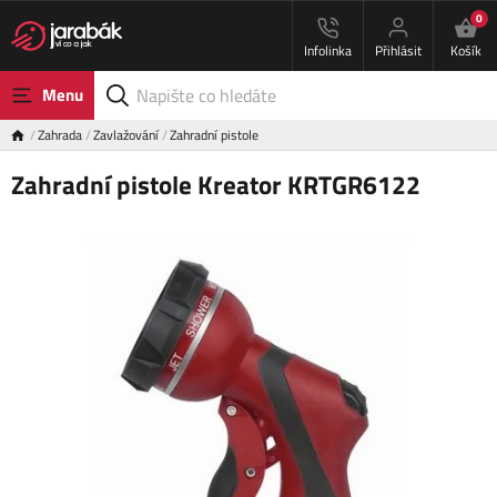
0
Infolinka
Přihlásit
Košík
Menu
Zahrada
Zavlažování
Zahradní pistole
Zahradní pistole Kreator KRTGR6122