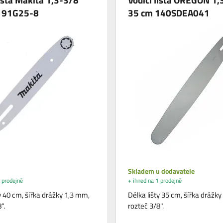
191G25-8
35 cm 140SDEA041
Skladem u dodavatele
 prodejně
+ ihned na 1 prodejně
y 40 cm, šířka drážky 1,3 mm,
Délka lišty 35 cm, šířka drážk
".
rozteč 3/8".