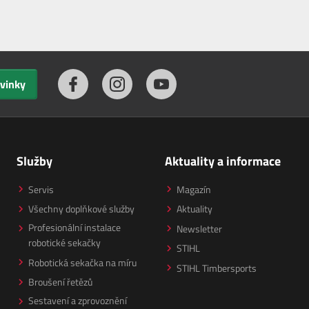
ovinky
Služby
Aktuality a informace
Servis
Magazín
Všechny doplňkové služby
Aktuality
Profesionální instalace
Newsletter
robotické sekačky
STIHL
Robotická sekačka na míru
STIHL Timbersports
Broušení řetězů
Sestavení a zprovoznění