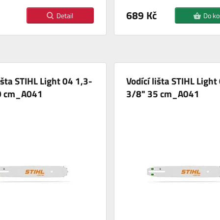
689 Kč
Detail
Do ko
lišta STIHL Light 04 1,3-
Vodící lišta STIHL Light
0 cm_A041
3/8" 35 cm_A041