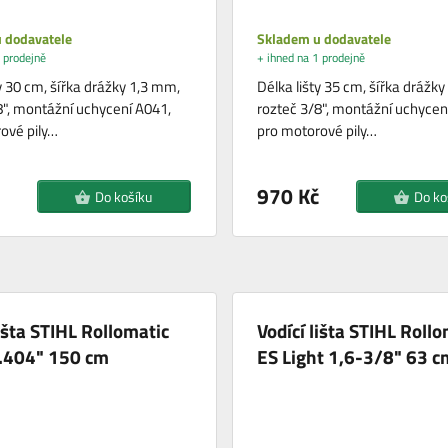
 dodavatele
Skladem u dodavatele
 prodejně
+ ihned na 1 prodejně
y 30 cm, šířka drážky 1,3 mm,
Délka lišty 35 cm, šířka drážk
8", montážní uchycení A041,
rozteč 3/8", montážní uchycen
ové pily…
pro motorové pily…
970 Kč
Do košíku
Do ko
lišta STIHL Rollomatic
Vodící lišta STIHL Rollo
-.404" 150 cm
ES Light 1,6-3/8" 63 c