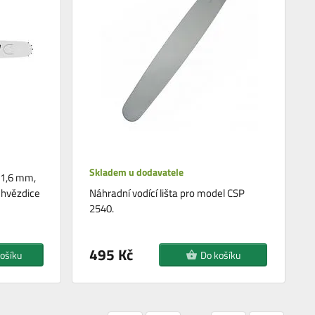
Skladem u dodavatele
y 1,6 mm,
 hvězdice
Náhradní vodící lišta pro model CSP
2540.
495 Kč
ošíku
Do košíku