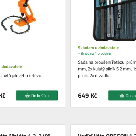
Skladem u dodavatele
+ ihned na 1 prodejně
Sada na broušení řetězu, prům
 dodavatele
mm, 2x kulatý pilník 5,2 mm, 1
í nýtů pilového řetězu.
pilník, 2x držadlo…
Kč
649 Kč
Do košíku
Do ko
lišta Makita 1,3-3/8"
Vodící lišta OREGON 1,