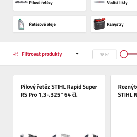
Pilové řetězy
Vodící lišty
Řetězové oleje
Kanystry
Filtrovat produkty
Pilový řetěz STIHL Rapid Super
Roznýto
RS Pro 1,3-.325" 64 čl.
STIHL 