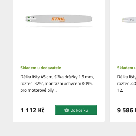
Skladem u dodavatele
Skladem u
Délka lišty 45 cm, šířka drážky 1,5 mm,
Délka liš
rozteč .325", montážní uchycení K095,
rozteč .4
pro motorové pily…
12.
1 112 Kč
9 586 
Do košíku