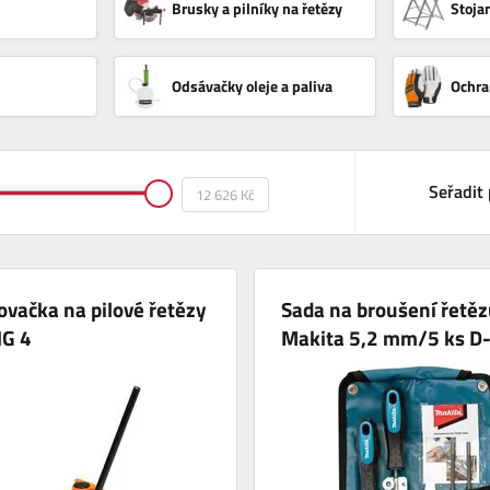
Brusky a pilníky na řetězy
Stoja
Odsávačky oleje a paliva
Ochr
Seřadit 
vačka na pilové řetězy
Sada na broušení řetěz
NG 4
Makita 5,2 mm/5 ks D