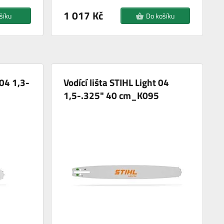
1 017 Kč
šíku
Do košíku
 04 1,3-
Vodící lišta STIHL Light 04
1,5-.325" 40 cm_K095