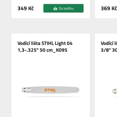
349 Kč
369 Kč
Do košíku
Vodící lišta STIHL Light 04
Vodící 
1,3-.325" 50 cm_K095
3/8" 3