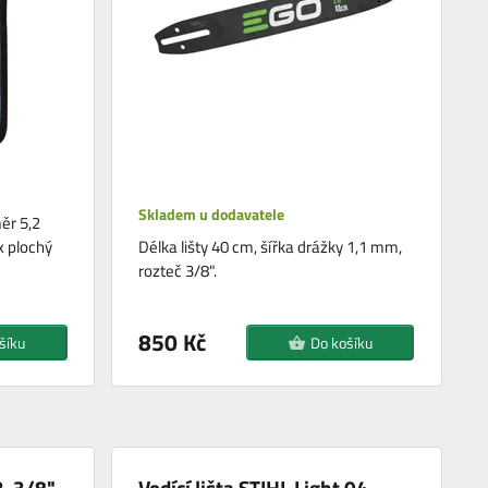
Skladem u dodavatele
ěr 5,2
x plochý
Délka lišty 40 cm, šířka drážky 1,1 mm,
rozteč 3/8".
850 Kč
šíku
Do košíku
3-3/8"
Vodící lišta STIHL Light 04