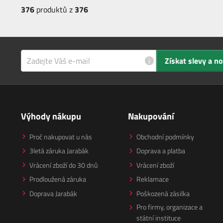
376
produktů z
376
i
Získat slevy a n
Výhody nákupu
Nakupování
Proč nakupovat u nás
Obchodní podmínky
3letá záruka Jarabák
Doprava a platba
Vrácení zboží do 30 dnů
Vrácení zboží
Prodloužená záruka
Reklamace
Doprava Jarabák
Poškozená zásilka
Pro firmy, organizace a
státní instituce