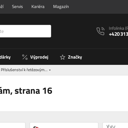
ží
Servis
Kariéra
Magazín
Infolinka
(
+420 313
 dárky
Výprodej
Značky
Příslušenství k řetězovým…
lám, strana 16