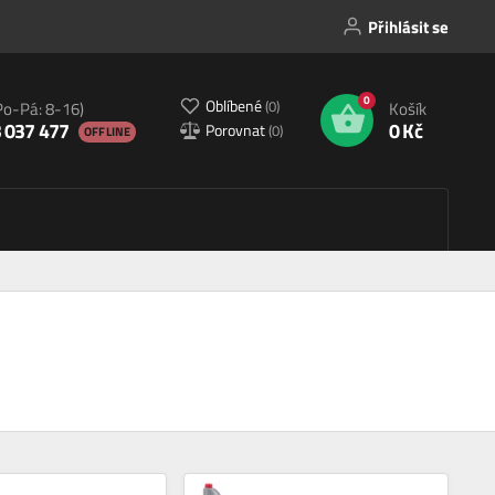
Přihlásit se
0
Oblíbené
(
0
)
Po-Pá: 8-16)
Košík
 037 477
0 Kč
Porovnat
(
0
)
OFFLINE