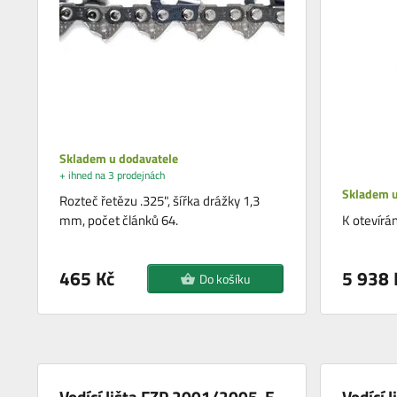
Skladem u dodavatele
+ ihned na 3 prodejnách
Skladem u
Rozteč řetězu .325", šířka drážky 1,3
mm, počet článků 64.
K otevírán
465 Kč
5 938 
Do košíku
Vodící lišta FZP 2001/2005-E
Vodící 