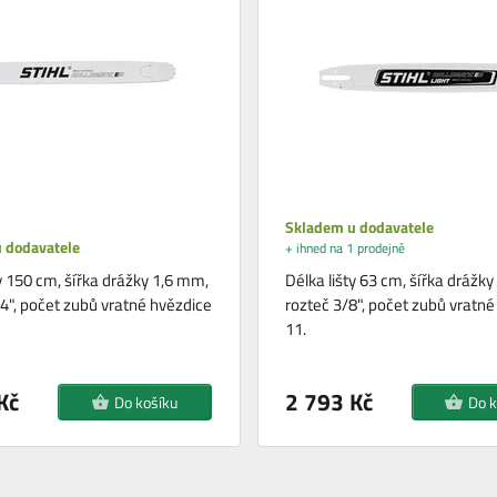
Skladem u dodavatele
 dodavatele
+ ihned na 1 prodejně
ty 150 cm, šířka drážky 1,6 mm,
Délka lišty 63 cm, šířka drážk
04", počet zubů vratné hvězdice
rozteč 3/8", počet zubů vratné
11.
Kč
2 793 Kč
Do košíku
Do k