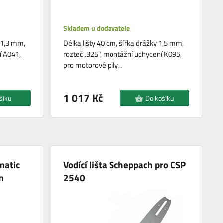
Skladem u dodavatele
y 1,3 mm,
Délka lišty 40 cm, šířka drážky 1,5 mm,
í A041,
rozteč .325", montážní uchycení K095,
pro motorové pily…
1 017 Kč
šíku
Do košíku
matic
Vodící lišta Scheppach pro CSP
m
2540