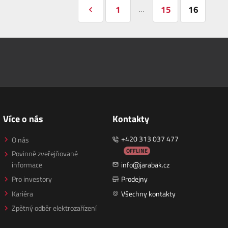
1
15
16
…
Více o nás
Kontakty
+420 313 037 477
O nás
OFFLINE
Povinně zveřejňované
informace
info@jarabak.cz
Pro investory
Prodejny
Kariéra
Všechny kontakty
Zpětný odběr elektrozařízení