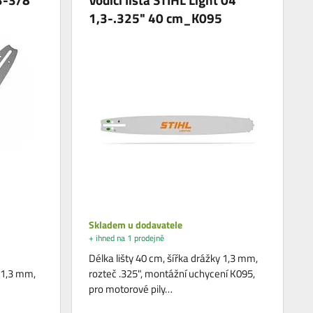
1,3-.325" 40 cm_K095
Skladem u dodavatele
+ ihned na 1 prodejně
Délka lišty 40 cm, šířka drážky 1,3 mm,
y 1,3 mm,
rozteč .325", montážní uchycení K095,
pro motorové pily…