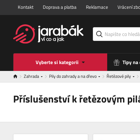
Kontakt
Doprava a platba
Reklamace
Vrácení zbo
Vyberte si kategorii
Tipy na
Zahrada
Pily do zahrady a na dřevo
Řetězové pily
Příslušenství k řetězovým pi