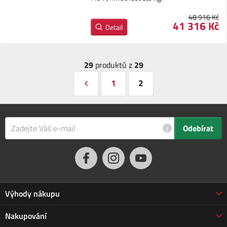
48 916 Kč
41 316 Kč
Detail
29
produktů z
29
1
2
i
Odebírat
Výhody nákupu
Proč nakupovat u nás
Nakupování