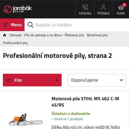
0
Infolinka
Přihlásit
Košík
Menu
Zahrada
Pily do zahrady a na dřevo
Řetězové pily
Benzínové pily
Profesionální pily
Profesionální motorové pily, strana 2
Doporučujeme
Filtr
Motorová pila STIHL MS 462 C-M
45/RS
Skladem u dodavatele
+ ihned na 1 prodejně
Délka lišty 45 cm, výkon 4400 W, řetěz