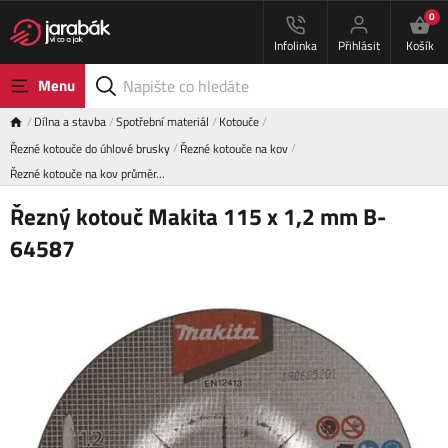
0
Infolinka
Přihlásit
Košík
Menu
Dílna a stavba
Spotřební materiál
Kotouče
Řezné kotouče do úhlové brusky
Řezné kotouče na kov
Řezné kotouče na kov průměr…
Řezný kotouč Makita 115 x 1,2 mm B-
64587