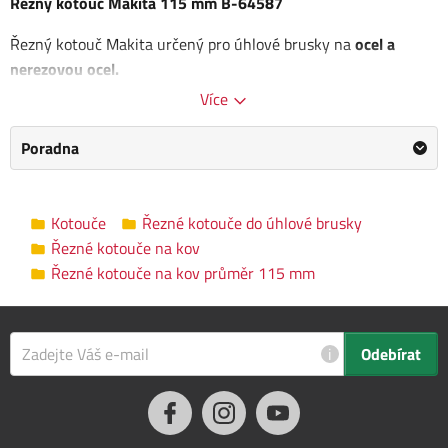
Řezný kotouč Makita 115 mm B-64587
Řezný kotouč Makita určený pro úhlové brusky na
ocel a
nerezovou ocel.
Více
Rozměr: 115 x 1,2 x 22,23 mm
Poradna
Kategorie
Řezné kotouče na kov průměr 115 mm
Výrobce
Makita
/
Informace o výrobci
Kotouče
Řezné kotouče do úhlové brusky
Průměr kotouče
115 mm
Řezné kotouče na kov
Řezné kotouče na kov průměr 115 mm
Vnitřní průměr
22.23 mm
Tloušťka kotouče
1.2 mm
i
Odebírat
Upínání
Upínací matice M14
Rozměry balení
12.0 x 12.0 x 1.0 cm