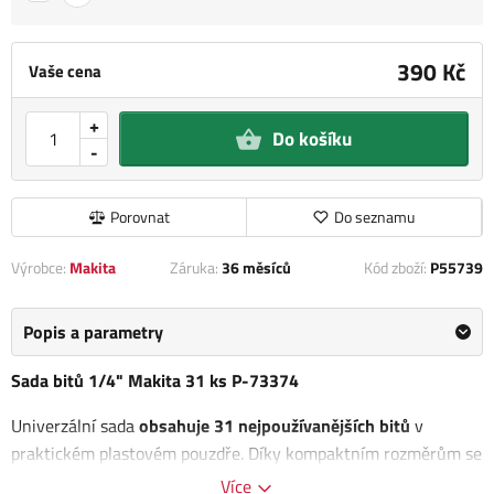
390 Kč
Vaše cena
+
Do košíku
-
Porovnat
Do seznamu
Výrobce:
Makita
Záruka:
36 měsíců
Kód zboží:
P55739
Popis a parametry
Sada bitů 1/4" Makita 31 ks P-73374
Univerzální sada
obsahuje 31 nejpoužívanějších bitů
v
praktickém plastovém pouzdře. Díky kompaktním rozměrům se
snadno vejde do dílny i do brašny na cesty.
Více