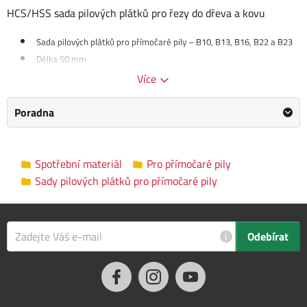
HCS/HSS sada pilových plátků pro řezy do dřeva a kovu
Sada pilových plátků pro přímočaré pily – B10, B13, B16, B22 a B23
Délka 50 mm
Více
Poradna
Kategorie
Sady pilových plátků pro přímočaré pily
Výrobce
Makita
/
Informace o výrobci
Spotřební materiál
Pro přímočaré pily
Rozměry balení
17.0 x 9.0 x 1.0 cm
Sady pilových plátků pro přímočaré pily
i
Odebírat