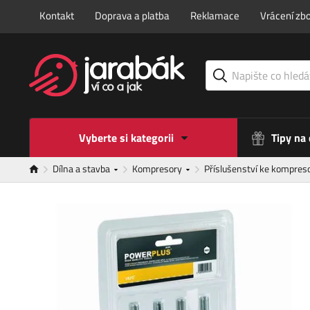
Kontakt
Doprava a platba
Reklamace
Vrácení zbo
Vyberte si kategorii
Tipy na
Dílna a stavba
Kompresory
Příslušenství ke kompres