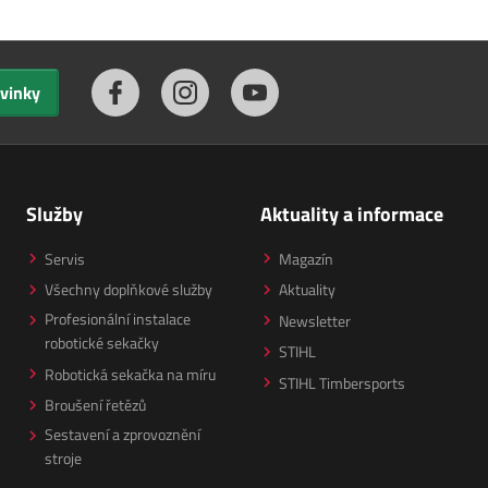
ovinky
Služby
Aktuality a informace
Servis
Magazín
Všechny doplňkové služby
Aktuality
Profesionální instalace
Newsletter
robotické sekačky
STIHL
Robotická sekačka na míru
STIHL Timbersports
Broušení řetězů
Sestavení a zprovoznění
stroje