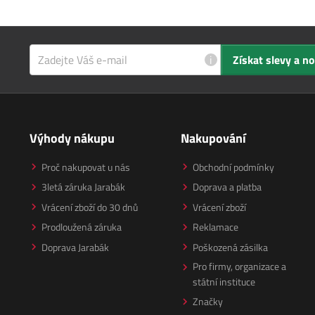
i
Získat slevy a n
Výhody nákupu
Nakupování
Proč nakupovat u nás
Obchodní podmínky
3letá záruka Jarabák
Doprava a platba
Vrácení zboží do 30 dnů
Vrácení zboží
Prodloužená záruka
Reklamace
Doprava Jarabák
Poškozená zásilka
Pro firmy, organizace a
státní instituce
Značky