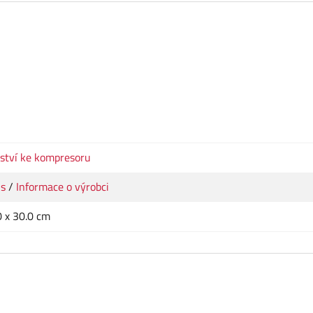
nství ke kompresoru
us
/
Informace o výrobci
0 x 30.0 cm