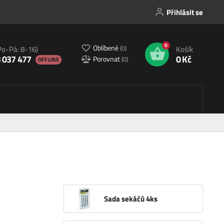
Přihlásit se
0
Oblíbené
(
0
)
Po-Pá: 8-16)
Košík
 037 477
0 Kč
Porovnat
(
0
)
OFFLINE
Sada sekáčů 4ks