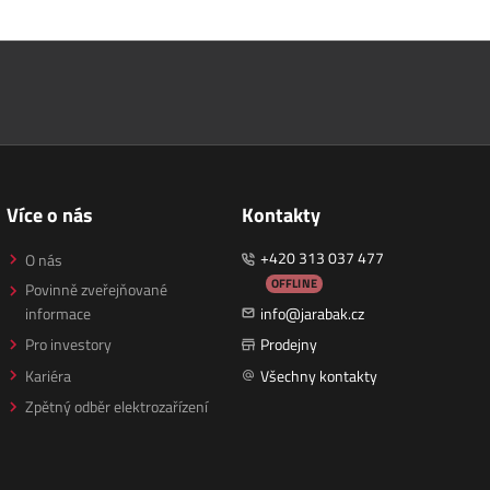
Více o nás
Kontakty
+420 313 037 477
O nás
OFFLINE
Povinně zveřejňované
informace
info@jarabak.cz
Pro investory
Prodejny
Kariéra
Všechny kontakty
Zpětný odběr elektrozařízení