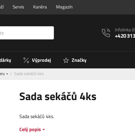
ží
Servis
Kariéra
Magazín
Infolinka
(
+420 313
 dárky
Výprodej
Značky
oru
Sada sekáčů 4ks
Sada sekáčů 4ks
Sada sekáčů 4ks.
Celý popis