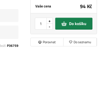
94 Kč
Vaše cena
+
Do košíku
-
Porovnat
Do seznamu
boží:
P36759