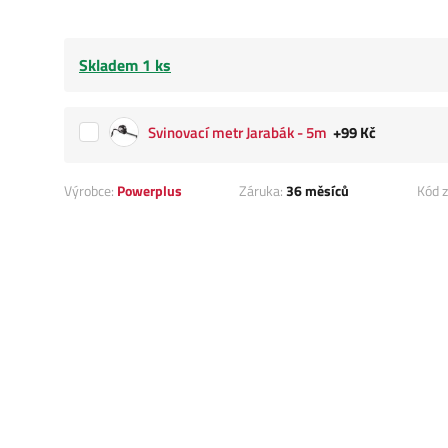
Skladem 1 ks
Svinovací metr Jarabák - 5m
+99 Kč
Výrobce:
Powerplus
Záruka:
36 měsíců
Kód z