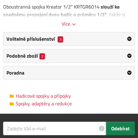
Oboustranná spojka Kreator 1/2" KRTGR6014
slouží ke
snadnému propojení dvou hadic o průměru 1/2"
, takže si
můžete prodloužit dosah své zahradní hadice přesně podle
Více
potřeby.
Volitelné příslušenství
3
Průměr: 1/2"
Obsah balení:
Podobné zboží
2
Spojka oboustranná Kreator 1/2" KRTGR6014
Poradna
Kategorie
Spojky, adaptéry a redukce
Hadicové spojky a přípojky
Výrobce
Kreator
/
Informace o výrobci
Spojky, adaptéry a redukce
Materiál
Plast
Hmotnost
0.1 kg
i
Odebírat
Průměr hadice
1/2"