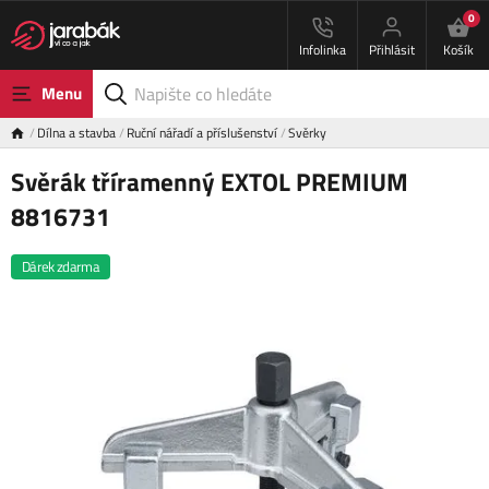
0
Infolinka
Přihlásit
Košík
Menu
Dílna a stavba
Ruční nářadí a příslušenství
Svěrky
Svěrák tříramenný EXTOL PREMIUM
8816731
Dárek zdarma