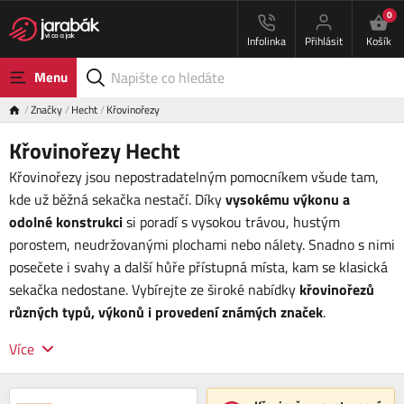
0
Infolinka
Přihlásit
Košík
Menu
Značky
Hecht
Křovinořezy
Křovinořezy Hecht
Křovinořezy jsou nepostradatelným pomocníkem všude tam,
kde už běžná sekačka nestačí. Díky
vysokému výkonu a
odolné konstrukci
si poradí s vysokou trávou, hustým
porostem, neudržovanými plochami nebo nálety. Snadno s nimi
posečete i svahy a další hůře přístupná místa, kam se klasická
sekačka nedostane. Vybírejte ze široké nabídky
křovinořezů
různých typů, výkonů i provedení známých značek
.
Více