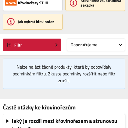
Křovinořez vs. strunová
Křovinořezy STIHL
sekačka
Jak vybrat křovinořez
Doporučujeme
Filtr
Nelze nalézt žádné produkty, které by odpovídaly
podmínkám filtru. Zkuste podmínky rozšířit nebo filtr
zrušit.
Časté otázky ke křovinořezům
Jaký je rozdíl mezi křovinořezem a strunovou