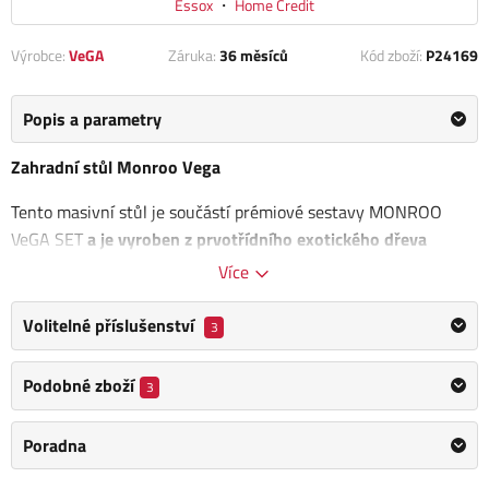
Essox
・
Home Credit
Výrobce:
VeGA
Záruka:
36 měsíců
Kód zboží:
P24169
Popis a parametry
Zahradní stůl Monroo Vega
Tento masivní stůl je součástí prémiové sestavy MONROO
VeGA SET
a je vyroben z prvotřídního exotického dřeva
Meranti
, které vyniká mimořádnou tvrdostí a dlouhou
Více
životností. Díky svému nadčasovému designu a kvalitnímu
zpracování se stane dominantou vašeho venkovního i
Volitelné příslušenství
3
vnitřního posezení.
Podobné zboží
3
Stůl Monroo VeGA je ideální volbou pro zahrady, terasy, zimní
zahrady i pergolové prostory. Dokáže skvěle odolávat
Poradna
nepříznivým vlivům počasí a poskytne vám stabilní a stylové
zázemí při rodinných obědech i letních grilovačkách.
Pro