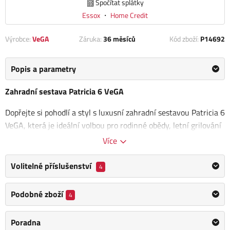
Spočítat splátky
Essox
・
Home Credit
Výrobce:
VeGA
Záruka:
36 měsíců
Kód zboží:
P14692
Popis a parametry
Zahradní sestava Patricia 6 VeGA
Dopřejte si pohodlí a styl s luxusní zahradní sestavou Patricia 6
VeGA, která je ideální volbou pro rodinné obědy, letní grilování
i posezení s přáteli.
Sestava se skládá ze šesti ergonomicky
Více
tvarovaných křesel a prostorného stolu, jejichž konstrukce je
vyrobena z hliníkovo-ocelových profilů ošetřených kvalitní
Volitelné příslušenství
4
komaxitovou povrchovou úpravou.
Díky tomu je nábytek
nejen elegantní, ale zároveň odolný vůči korozi a
Podobné zboží
4
povětrnostním vlivům.
Poradna
Dominantou celé sestavy je
stůl s deskou z tvrzeného skla
,