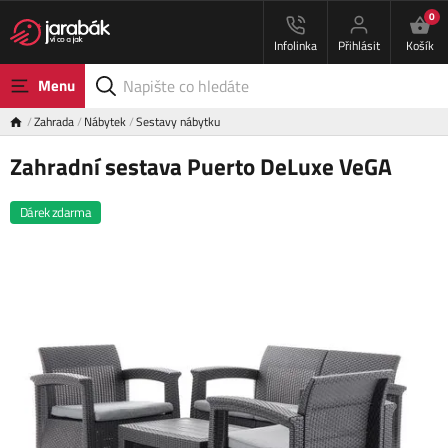
0
Infolinka
Přihlásit
Košík
Menu
Zahrada
Nábytek
Sestavy nábytku
Zahradní sestava Puerto DeLuxe VeGA
Dárek zdarma