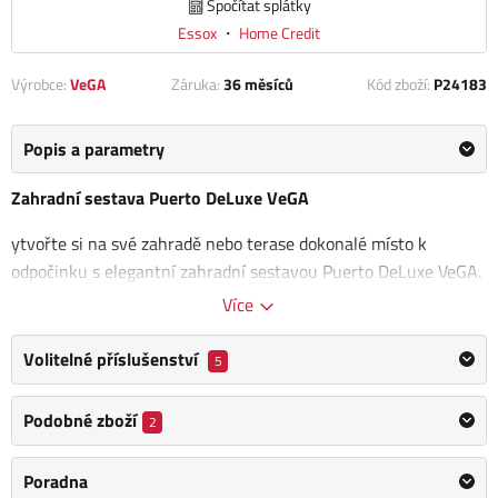
Spočítat splátky
Essox
・
Home Credit
Výrobce:
VeGA
Záruka:
36 měsíců
Kód zboží:
P24183
Popis a parametry
Zahradní sestava Puerto DeLuxe VeGA
ytvořte si na své zahradě nebo terase dokonalé místo k
odpočinku s elegantní zahradní sestavou Puerto DeLuxe VeGA.
Tento nábytek zaujme originální povrchovou strukturou,
Více
která věrně imituje přírodní ratan a vnese do vašeho
venkovního prostoru moderní a útulný styl.
Sestava je ideální
Volitelné příslušenství
5
pro rodinná setkání, grilování s přáteli i relaxaci u bazénu.
Podobné zboží
2
Umělý ratan je vysoce odolný materiál s dlouhou životností,
který skvěle odolává dešti, vlhkosti i UV záření.
Nepodléhá
Poradna
hnilobě, plísni ani praskání, na rozdíl od přírodních materiálů