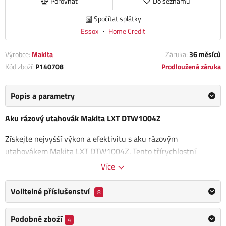
Porovnat
Do seznamu
Spočítat splátky
Essox
・
Home Credit
Výrobce:
Makita
Záruka:
36 měsíců
Kód zboží:
P140708
Prodloužená záruka
Popis a parametry
Aku rázový utahovák Makita LXT DTW1004Z
Získejte nejvyšší výkon a efektivitu s aku rázovým
utahovákem Makita LXT DTW1004Z. Tento třírychlostní
nástroj Li-ion 18 V disponuje
velmi vysokým utahovacím
Více
momentem až 1050 Nm,
přičemž si zachovává nízkou
hmotnost pouhých
3,4 kg včetně baterie.
Díky spolehlivému
Volitelné příslušenství
8
bezuhlíkovému motoru a speciální konstrukci s gumovým
tlumičem je zajištěna nejen vysoká účinnost, ale také ochrana
Podobné zboží
4