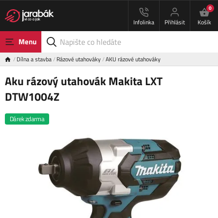
0
Infolinka
Přihlásit
Košík
Menu
Dílna a stavba
Rázové utahováky
AKU rázové utahováky
Aku rázový utahovák Makita LXT
DTW1004Z
Dárek zdarma