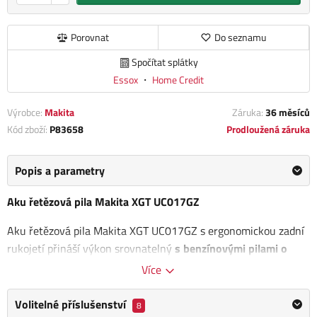
Porovnat
Do seznamu
Spočítat splátky
Essox
・
Home Credit
Výrobce:
Makita
Záruka:
36 měsíců
Kód zboží:
P83658
Prodloužená záruka
Popis a parametry
Aku řetězová pila Makita XGT UC017GZ
Aku řetězová pila Makita XGT UC017GZ s ergonomickou zadní
rukojetí přináší výkon srovnatelný
s benzínovými pilami o
objemu motoru 42 cm3
, a to vše bez emisí a s minimální
Více
údržbou.
Volitelné příslušenství
8
Využívá
technologii Li-ion XGT 40V
, která umožňuje extrémní