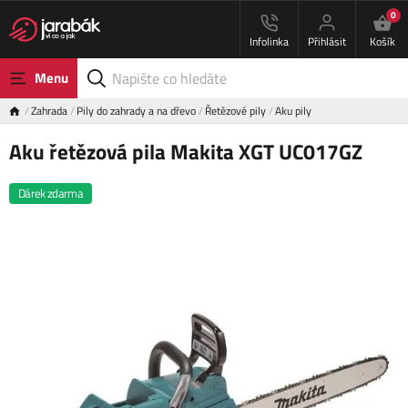
0
Infolinka
Přihlásit
Košík
Menu
Zahrada
Pily do zahrady a na dřevo
Řetězové pily
Aku pily
Aku řetězová pila Makita XGT UC017GZ
Dárek zdarma