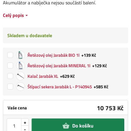
Akumulátor a nabíječka nejsou součástí balení.
Celý popis
Skladem u dodavatele
Řetězový olej Jarabák BIO 1l
+139 Kč
Řetězový olej Jarabák MINERAL 1l
+129 Kč
Kalač Jarabák XL
+629 Kč
Štípací sekera Jarabák L - P140945
+585 Kč
10 753 Kč
Vaše cena
+
Do košíku
-