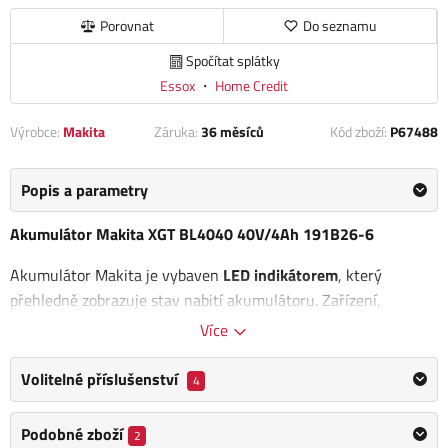
Porovnat
Do seznamu
Spočítat splátky
Essox
・
Home Credit
Výrobce:
Makita
Záruka:
36 měsíců
Kód zboží:
P67488
Popis a parametry
Akumulátor Makita XGT BL4040 40V/4Ah 191B26-6
Akumulátor Makita je vybaven
LED indikátorem
, který
přehledně zobrazuje stav nabití akumulátoru. Zařízení,
akumulátory a nabíječky z aku programu XGT disponují
Více
integrovanou elektronikou, která umožňuje jejich vzájemnou
komunikaci. Díky tomu nabíječka
automaticky optimalizuje
Volitelné příslušenství
4
proces nabíjení podle aktuálního stavu akumulátoru
. Díky
kompatibilitě s širokou škálou nástrojů z
aku programu Makita
Podobné zboží
2