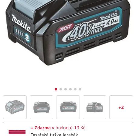
+2
+ Zdarma
v hodnotě 19 Kč
Tesařská tužka Jarabák