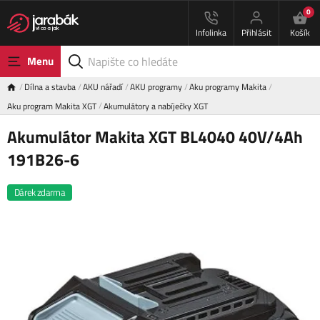
0
Infolinka
Přihlásit
Košík
Menu
Dílna a stavba
AKU nářadí
AKU programy
Aku programy Makita
Aku program Makita XGT
Akumulátory a nabíječky XGT
Akumulátor Makita XGT BL4040 40V/4Ah
191B26-6
Dárek zdarma