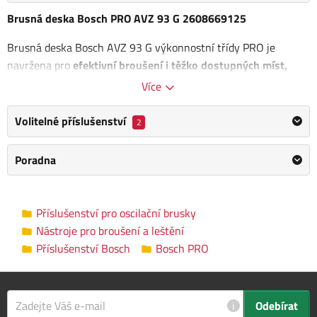
Brusná deska Bosch PRO AVZ 93 G 2608669125
Brusná deska Bosch AVZ 93 G výkonnostní třídy PRO je
navržena pro
efektivní broušení i těžko dostupných míst,
jako jsou rohy
. Díky svému speciálnímu tvaru se snadno
Více
dostane k plochám, hranám a rohům bez nutnosti tlačit na
špičku, což zajišťuje rovnoměrné výsledky a dlouhou životnost
Volitelné příslušenství
2
nástroje.
Poradna
Tato brusná deska je kompatibilní s různými typy brusných
papírů pro multifunkční nářadí, což ji činí ideální pro broušení
dřeva a odstraňování nátěrů z povrchů. Stačí zvolit vhodný
Příslušenství pro oscilační brusky
brusný papír a můžete se pustit do práce.
Upínání Starlock
pro
Nástroje pro broušení a leštění
optimální přenos výkonu a pohodlnou výměnu nástroje do 3
Příslušenství Bosch
Bosch PRO
sekund.
Průměr: 93 mm
i
Odebírat