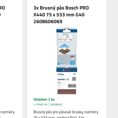
PRO
3x Brusný pás Bosch PRO
0
X440 75 x 533 mm G40
2608606069
Skladem 2 ks
+ ihned na 1 prodejně
, rozměry
Brusný pás pro pásové brusky, rozměry
s.
75 x 533 mm, zrnitost P40, 3 ks.