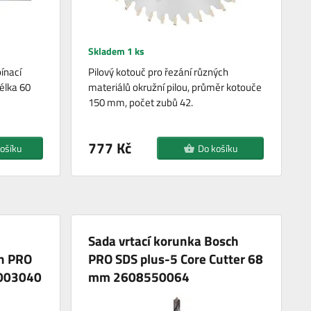
Skladem 1 ks
ínací
Pilový kotouč pro řezání různých
élka 60
materiálů okružní pilou, průměr kotouče
150 mm, počet zubů 42.
777 Kč
ošíku
Do košíku
Sada vrtací korunka Bosch
ch PRO
PRO SDS plus-5 Core Cutter 68
8003040
mm 2608550064