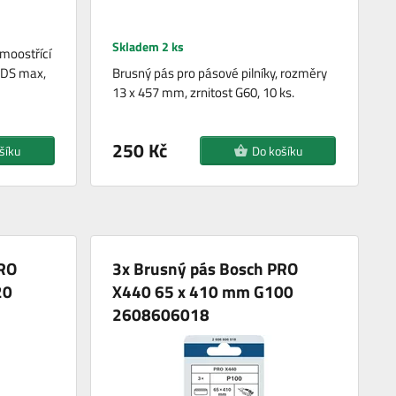
Skladem 2 ks
moostřící
 SDS max,
Brusný pás pro pásové pilníky, rozměry
13 x 457 mm, zrnitost G60, 10 ks.
250 Kč
šíku
Do košíku
PRO
3x Brusný pás Bosch PRO
20
X440 65 x 410 mm G100
2608606018