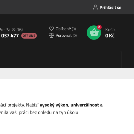
Přihlásit se
0
Oblíbené
(
0
)
Po-Pá: 8-16)
Košík
 037 477
0 Kč
Porovnat
(
0
)
OFFLINE
ácí projekty. Nabízí
vysoký výkon, univerzálnost a
nila vaši práci bez ohledu na typ úkolu.