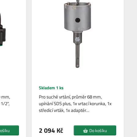
Skladem 1 ks
9 mm,
Pro suché vrtání, průměr 68 mm,
1/2",
upínání SDS plus, 1x vrtací korunka, 1x
středicí vrták, 1x adaptér…
2 094 Kč
ošíku
Do košíku