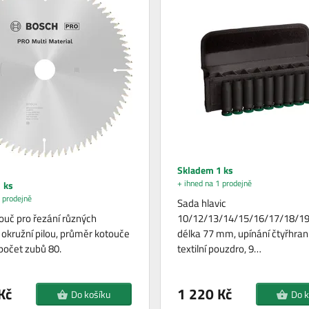
Skladem 1 ks
+ ihned na 1 prodejně
 ks
 prodejně
Sada hlavic
touč pro řezání různých
10/12/13/14/15/16/17/18/1
 okružní pilou, průměr kotouče
délka 77 mm, upínání čtyřhran 
očet zubů 80.
textilní pouzdro, 9…
Kč
1 220 Kč
Do košíku
Do k