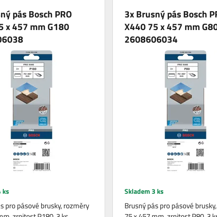
sný pás Bosch PRO
3x Brusný pás Bosch 
5 x 457 mm G180
X440 75 x 457 mm G8
06038
2608606034
 ks
Skladem 3 ks
s pro pásové brusky, rozměry
Brusný pás pro pásové brusky
mm, zrnitost P180, 3 ks.
75 x 457 mm, zrnitost P80, 3 k