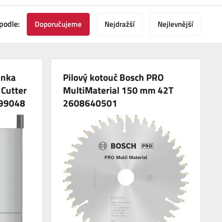
podle:
Doporučujeme
Nejdražší
Nejlevnější
unka
Pilový kotouč Bosch PRO
 Cutter
MultiMaterial 150 mm 42T
599048
2608640501