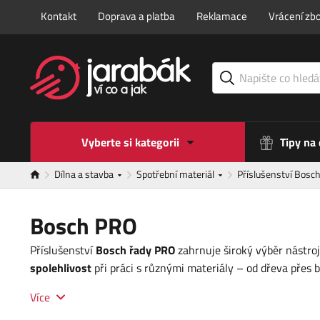
Kontakt
Doprava a platba
Reklamace
Vrácení zbo
Vyberte si kategorii
Tipy na
Dílna a stavba
Spotřební materiál
Příslušenství Bosc
Bosch PRO
Příslušenství
Bosch řady PRO
zahrnuje široký výběr nástro
spolehlivost
při práci s různými materiály – od dřeva přes 
Více