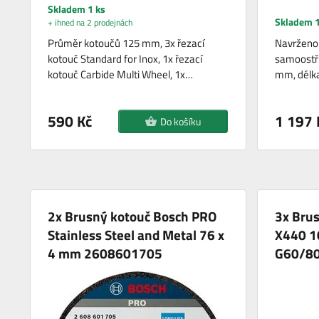
Skladem 1 ks
Skladem 1
+ ihned na 2 prodejnách
Průměr kotoučů 125 mm, 3x řezací
Navrženo 
kotouč Standard for Inox, 1x řezací
samoostří
kotouč Carbide Multi Wheel, 1x…
mm, délk
590 Kč
1 197 
Do košíku
2x Brusný kotouč Bosch PRO
3x Bru
Stainless Steel and Metal 76 x
X440 1
4 mm 2608601705
G60/8