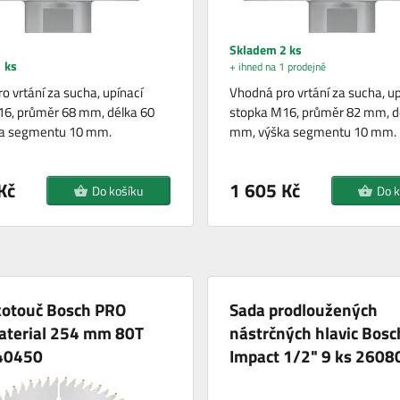
Skladem 2 ks
 ks
+ ihned na 1 prodejně
o vrtání za sucha, upínací
Vhodná pro vrtání za sucha, up
16, průměr 68 mm, délka 60
stopka M16, průměr 82 mm, d
a segmentu 10 mm.
mm, výška segmentu 10 mm.
Kč
1 605 Kč
Do košíku
Do k
kotouč Bosch PRO
Sada prodloužených
aterial 254 mm 80T
nástrčných hlavic Bos
40450
Impact 1/2" 9 ks 260