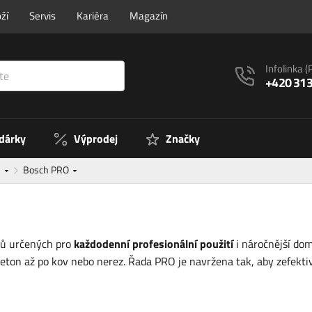
ží
Servis
Kariéra
Magazín
Infolinka
(
+420 313
 dárky
Výprodej
Značky
h
Bosch PRO
jů určených pro
každodenní profesionální použití
i náročnější dom
beton až po kov nebo nerez. Řada PRO je navržena tak, aby zefektiv