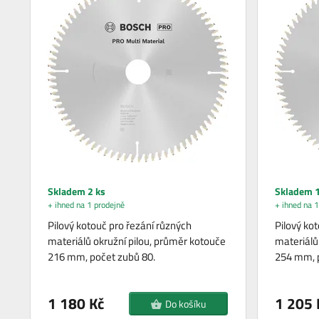
Skladem 2 ks
Skladem 1
+ ihned na 1 prodejně
+ ihned na 1
Pilový kotouč pro řezání různých
Pilový ko
materiálů okružní pilou, průměr kotouče
materiálů
216 mm, počet zubů 80.
254 mm, p
1 180 Kč
1 205 
Do košíku