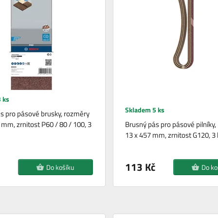
 ks
Skladem 5 ks
s pro pásové brusky, rozměry
 mm, zrnitost P60 / 80 / 100, 3
Brusný pás pro pásové pilníky
13 x 457 mm, zrnitost G120, 3 
113 Kč
Do košíku
Do ko