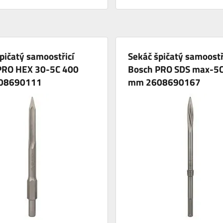
pičatý samoostřicí
Sekáč špičatý samoostř
PRO HEX 30-5C 400
Bosch PRO SDS max-5
08690111
mm 2608690167