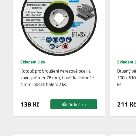
Skladem 3 ks
Skladem 3
Kotouč pro broušení nerezové oceli a
Brusný pá
kovu, průměr 76 mm, tloušťka kotouče
100 x 610
4 mm, obsah balení 2 ks.
ks.
138 Kč
211 Kč
Do košíku