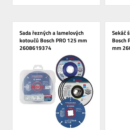
Sada řezných a lamelových
Sekáč š
kotoučů Bosch PRO 125 mm
Bosch 
2608619374
mm 26