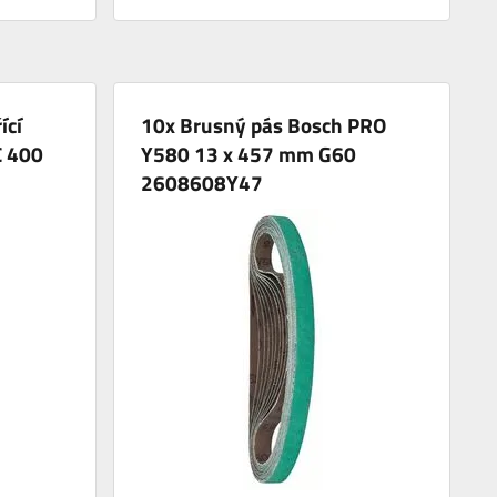
ící
10x Brusný pás Bosch PRO
C 400
Y580 13 x 457 mm G60
2608608Y47