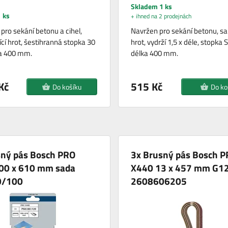
Skladem 1 ks
 ks
+ ihned na 2 prodejnách
pro sekání betonu a cihel,
Navržen pro sekání betonu, sa
cí hrot, šestihranná stopka 30
hrot, vydrží 1,5 x déle, stopka
a 400 mm.
délka 400 mm.
Kč
515 Kč
Do košíku
Do ko
sný pás Bosch PRO
3x Brusný pás Bosch 
00 x 610 mm sada
X440 13 x 457 mm G1
0/100
2608606205