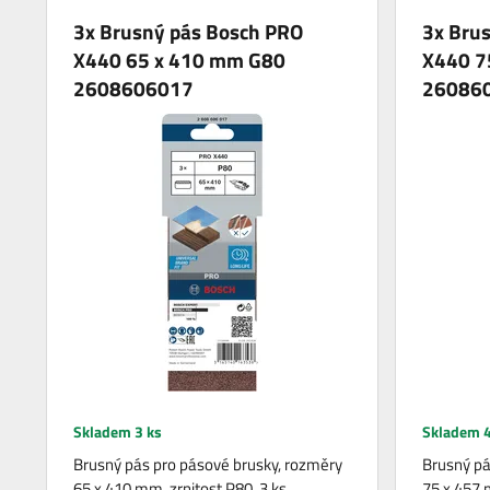
3x Brusný pás Bosch PRO
3x Bru
X440 65 x 410 mm G80
X440 7
2608606017
26086
Skladem 3 ks
Skladem 4
Brusný pás pro pásové brusky, rozměry
Brusný pá
65 x 410 mm, zrnitost P80, 3 ks.
75 x 457 