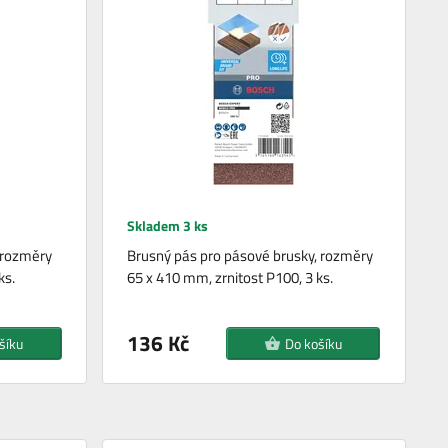
Skladem 3 ks
, rozměry
Brusný pás pro pásové brusky, rozměry
ks.
65 x 410 mm, zrnitost P100, 3 ks.
136 Kč
šíku
Do košíku