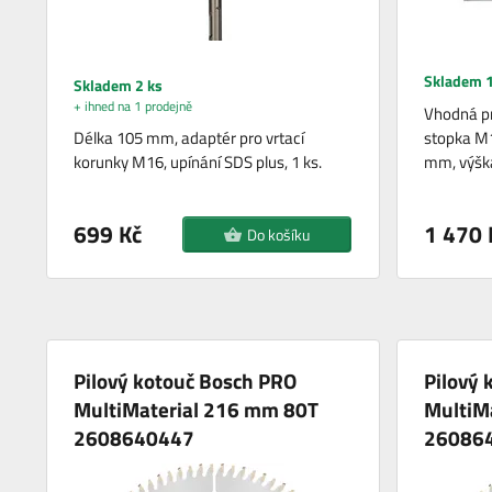
Skladem 1
Skladem 2 ks
+ ihned na 1 prodejně
Vhodná pr
Délka 105 mm, adaptér pro vrtací
stopka M
korunky M16, upínání SDS plus, 1 ks.
mm, výšk
699 Kč
1 470 
Do košíku
Pilový kotouč Bosch PRO
Pilový 
MultiMaterial 216 mm 80T
MultiM
2608640447
26086