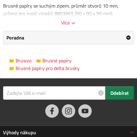
Brusné papíry se suchým zipem, průměr otvorů 10 mm,
určeno pro nosič výseků 8803865 (90 x 90 x 90 mm).
Více
Mix zrnitostí: 5ks-P180, 5ks-P240, 5ks-P320, 5ks-P400
Poradna
Kategorie
Brusné papíry pro delta brusky
EXTOL PREMIUM
/
Informace o
Výrobce
Brusivo
Brusné papíry
výrobci
Brusné papíry pro delta brusky
Zrnitost
P320
,
P180
,
P240
,
P400
Tvar brusné desky
Delta (trojúhelníková)
i
Odebírat
Způsob uchycení
Suchý zip
papíru
Rozměry balení
10.0 x 2.0 x 10.0 cm
Výhody nákupu