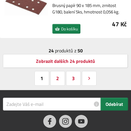
Brusný papír 90 x 185 mm, zrnitost
G180, balení 5ks, hmotnost 0,056 kg.
47 Kč
Do košíku
24
produktů z
50
Zobrazit dalších 24 produktů
1
2
3
i
Odebírat