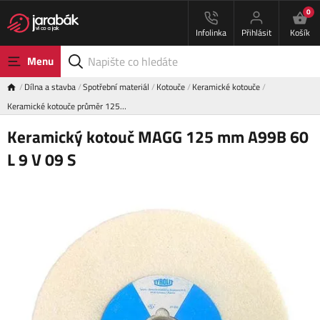
0
Infolinka
Přihlásit
Košík
Menu
Dílna a stavba
Spotřební materiál
Kotouče
Keramické kotouče
Keramické kotouče průměr 125…
Keramický kotouč MAGG 125 mm A99B 60
L 9 V 09 S