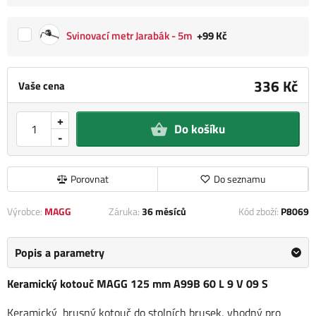
Svinovací metr Jarabák - 5m
+99 Kč
336 Kč
Vaše cena
+
Do košíku
-
Porovnat
Do seznamu
Výrobce:
MAGG
Záruka:
36 měsíců
Kód zboží:
P8069
Popis a parametry
Keramický kotouč MAGG 125 mm A99B 60 L 9 V 09 S
Keramický brusný kotouč do stolních brusek, vhodný pro