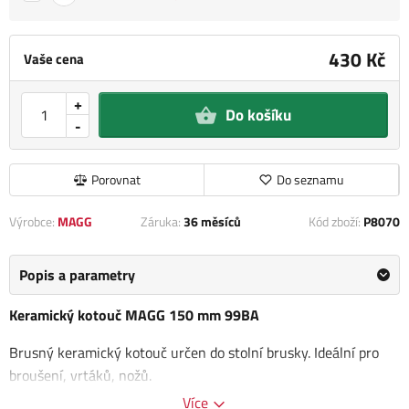
430 Kč
Vaše cena
+
Do košíku
-
Porovnat
Do seznamu
Výrobce:
MAGG
Záruka:
36 měsíců
Kód zboží:
P8070
Popis a parametry
Keramický kotouč MAGG 150 mm 99BA
Brusný keramický kotouč určen do stolní brusky. Ideální pro
broušení, vrtáků, nožů.
Více