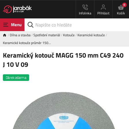
0
Infolinka
Přihlásit
Košík
Menu
Dílna a stavba
Spotřební materiál
Kotouče
Keramické kotouče
Keramické kotouče průměr 150…
Keramický kotouč MAGG 150 mm C49 240
J 10 V 09
Dárek zdarma