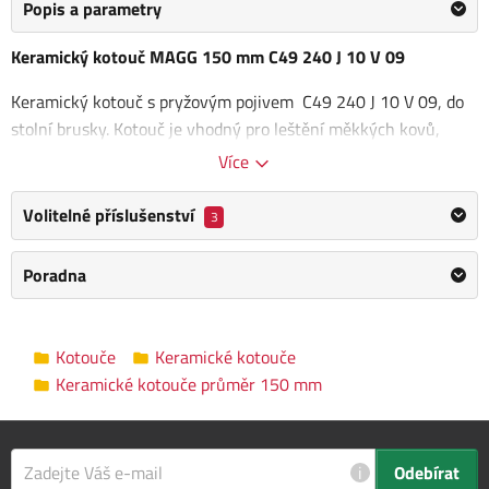
Popis a parametry
Keramický kotouč MAGG 150 mm C49 240 J 10 V 09
Keramický kotouč s pryžovým pojivem C49 240 J 10 V 09, do
stolní brusky. Kotouč je vhodný pro leštění měkkých kovů,
kamene, skla.
Více
Rozměry kotouče: 150 x 20 x 20 mm
Volitelné příslušenství
3
Zrnitost: 240
Poradna
Kategorie
Keramické kotouče průměr 150 mm
Výrobce
MAGG
/
Informace o výrobci
Kotouče
Keramické kotouče
Průměr kotouče
150 mm
Keramické kotouče průměr 150 mm
Vnitřní průměr
20 mm
Tloušťka kotouče
20 mm
i
Odebírat