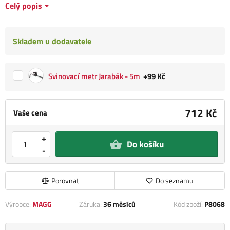
Celý popis
Skladem u dodavatele
Svinovací metr Jarabák - 5m
+99 Kč
712 Kč
Vaše cena
+
Do košíku
-
Porovnat
Do seznamu
Výrobce:
MAGG
Záruka:
36 měsíců
Kód zboží:
P8068