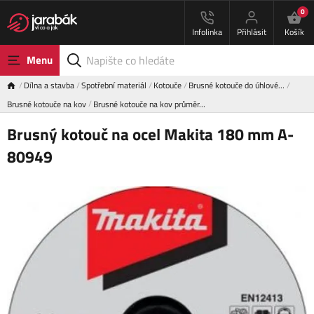
0
Infolinka
Přihlásit
Košík
Menu
Dílna a stavba
Spotřební materiál
Kotouče
Brusné kotouče do úhlové…
Brusné kotouče na kov
Brusné kotouče na kov průměr…
Brusný kotouč na ocel Makita 180 mm A-
80949