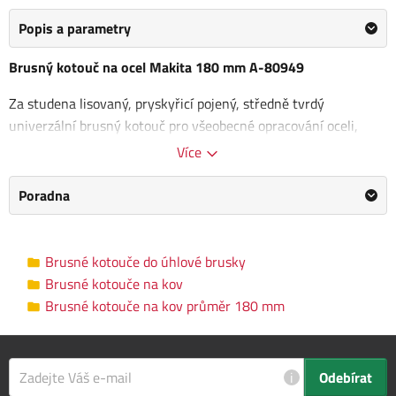
Popis a parametry
Brusný kotouč na ocel Makita 180 mm A-80949
Za studena lisovaný, pryskyřicí pojený, středně tvrdý
univerzální brusný kotouč pro všeobecné opracování oceli,
např.
odjehlování, broušení hran a ploch
. Zvláštní výhodou je
Více
vysoký úběrový výkon s optimální životností.
Poradna
Upínání: M 14
Celkové rozměry: 180 x 6 x 22,23 mm
Brusné kotouče do úhlové brusky
Brusné kotouče na kov průměr 180
Kategorie
Brusné kotouče na kov
mm
Brusné kotouče na kov průměr 180 mm
Výrobce
Makita
/
Informace o výrobci
Průměr kotouče
180 mm
i
Odebírat