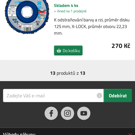
Skladem 4 ks
+ ihned na 1 prodejně
K odstraňování barvy a rzi, průměr disku
125 mm, X-LOCK, průměr otvoru 22,23
mm.
270 Kč
Do košíku
13
produktů z
13
i
Odebírat
Výhody nákupu