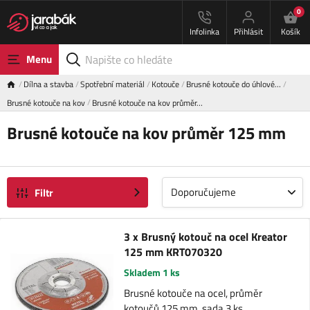
0
Infolinka
Přihlásit
Košík
Menu
Dílna a stavba
Spotřební materiál
Kotouče
Brusné kotouče do úhlové…
Brusné kotouče na kov
Brusné kotouče na kov průměr…
Brusné kotouče na kov průměr 125 mm
Doporučujeme
Filtr
3 x Brusný kotouč na ocel Kreator
125 mm KRT070320
Skladem 1 ks
Brusné kotouče na ocel, průměr
kotoučů 125 mm, sada 3 ks.