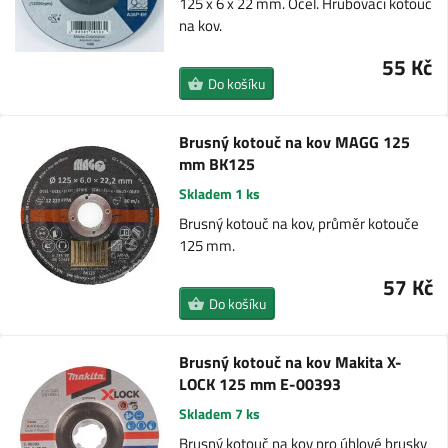
125 x 6 x 22 mm. Ocel. Hrubovací kotouč
na kov.
55 Kč
Do košíku
Brusný kotouč na kov MAGG 125
mm BK125
Skladem 1 ks
Brusný kotouč na kov, průměr kotouče
125 mm.
57 Kč
Do košíku
Brusný kotouč na kov Makita X-
LOCK 125 mm E-00393
Skladem 7 ks
Brusný kotouč na kov pro úhlové brusky