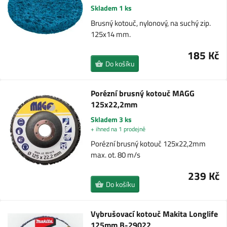
Skladem 1 ks
Brusný kotouč, nylonový, na suchý zip.
125x14 mm.
185 Kč
Do košíku
Porézní brusný kotouč MAGG
125x22,2mm
Skladem 3 ks
+ ihned na 1 prodejně
Porézní brusný kotouč 125x22,2mm
max. ot. 80 m/s
239 Kč
Do košíku
Vybrušovací kotouč Makita Longlife
125mm B-29022