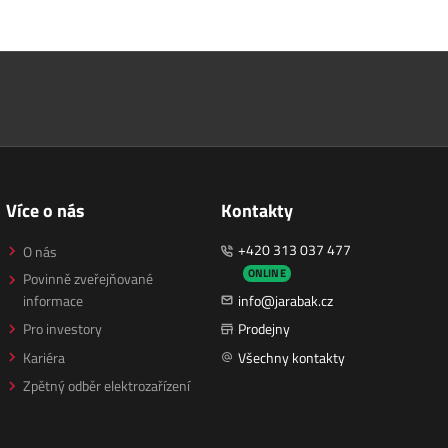
Více o nás
Kontakty
+420 313 037 477
O nás
ONLINE
Povinně zveřejňované
informace
info@jarabak.cz
Pro investory
Prodejny
Kariéra
Všechny kontakty
Zpětný odběr elektrozařízení