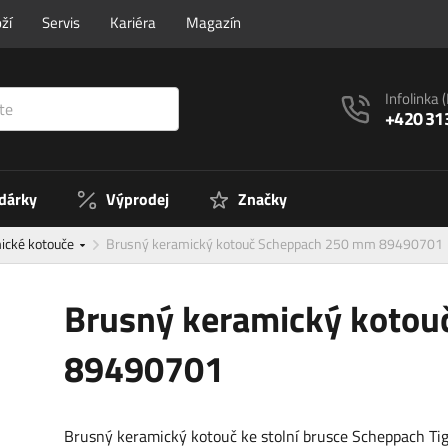
ží
Servis
Kariéra
Magazín
Infolinka
+420 31
 dárky
Výprodej
Značky
ické kotouče
Brusný keramický kotouč Scheppach 250 mm 89490701
Brusný keramický koto
89490701
Brusný keramický kotouč ke stolní brusce Scheppach Ti