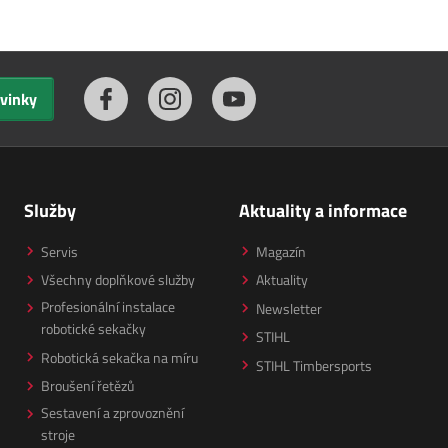
ovinky
Služby
Aktuality a informace
Servis
Magazín
Všechny doplňkové služby
Aktuality
Profesionální instalace
Newsletter
robotické sekačky
STIHL
Robotická sekačka na míru
STIHL Timbersports
Broušení řetězů
Sestavení a zprovoznění
stroje