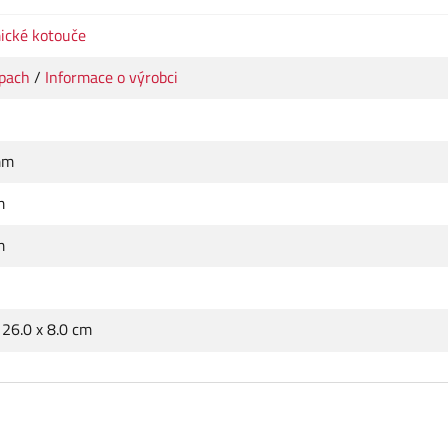
ické kotouče
pach
/
Informace o výrobci
mm
m
m
 26.0 x 8.0 cm