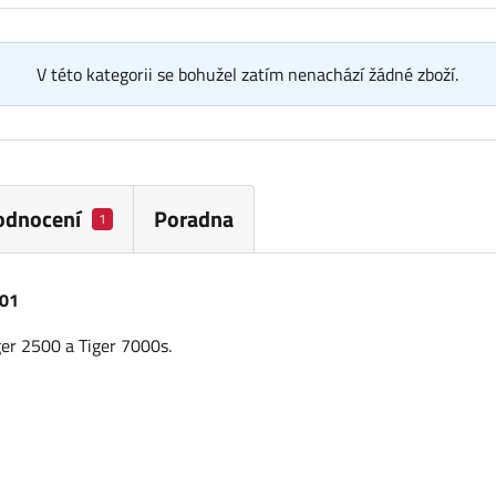
V této kategorii se bohužel zatím nenachází žádné zboží.
odnocení
Poradna
1
701
er 2500 a Tiger 7000s.