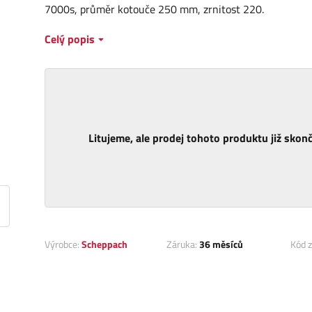
7000s, průměr kotouče 250 mm, zrnitost 220.
Celý popis
Litujeme, ale prodej tohoto produktu již skonči
Výrobce:
Scheppach
Záruka:
36 měsíců
Kód z