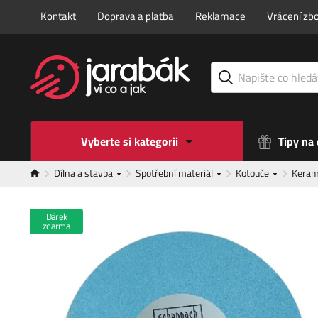
Kontakt
Doprava a platba
Reklamace
Vrácení zbo
Vyberte si kategorii
Tipy na
Dílna a stavba
Spotřební materiál
Kotouče
Keram
Dárek
zdarma