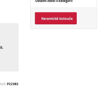
Ostatní zboží v kategorii
Keramické kotouče
l.
boží:
P22382