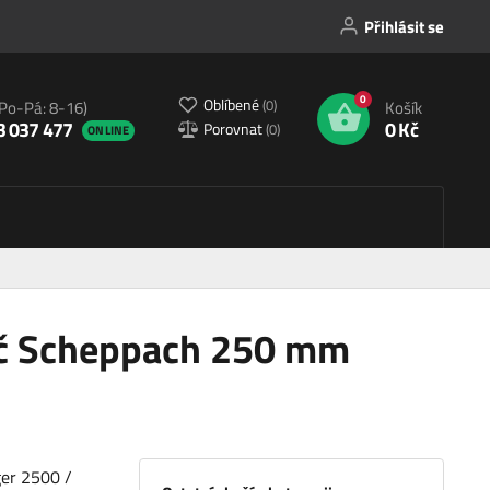
Přihlásit se
0
Oblíbené
(
0
)
(Po-Pá: 8-16)
Košík
3 037 477
0 Kč
Porovnat
(
0
)
ONLINE
uč Scheppach 250 mm
ger 2500 /