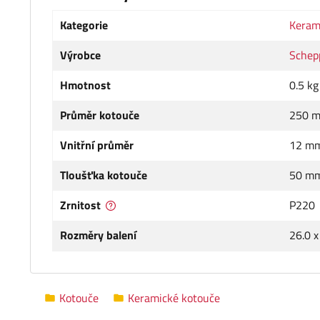
Kategorie
Keram
Výrobce
Schep
Hmotnost
0.5 kg
Průměr kotouče
250 
Vnitřní průměr
12 m
Tloušťka kotouče
50 m
Zrnitost
P220
Rozměry balení
26.0 x
Kotouče
Keramické kotouče