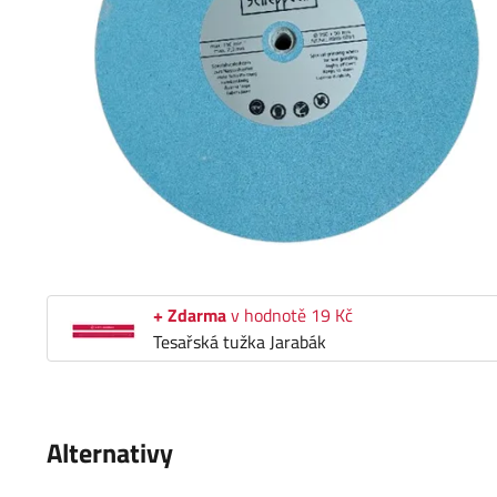
+ Zdarma
v hodnotě 19 Kč
Tesařská tužka Jarabák
Alternativy