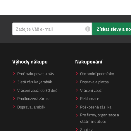
i
Získat slevy a n
Výhody nákupu
Nakupování
Proč nakupovat u nás
Obchodní podmínky
3letá záruka Jarabák
Doprava a platba
Vrácení zboží do 30 dnů
Vrácení zboží
Prodloužená záruka
Reklamace
Doprava Jarabák
Poškozená zásilka
Pro firmy, organizace a
státní instituce
Značky