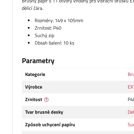
Brusný papír s 11 otvory vhodný pro vibrační brusku
dělící čára.
Rozměry: 149 x 105mm
Zrnitost: P40
Suchý zip
Obsah balení: 10 ks
Parametry
Kategorie
Bru
Výrobce
EX
Zrnitost
P4
Tvar brusné desky
Del
Způsob uchycení papíru
Su