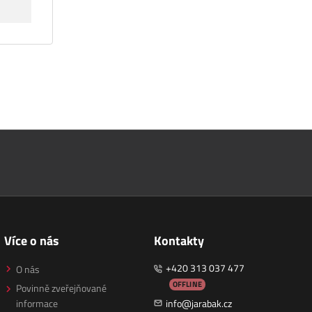
Více o nás
Kontakty
+420 313 037 477
O nás
OFFLINE
Povinně zveřejňované
informace
info@jarabak.cz