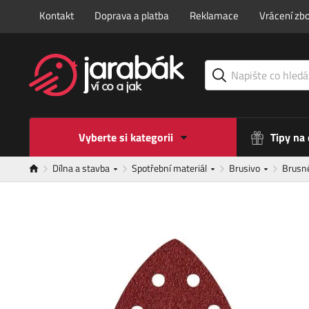
Kontakt
Doprava a platba
Reklamace
Vrácení zbo
Vyberte si kategorii
Tipy na
Dílna a stavba
Spotřební materiál
Brusivo
Brusn