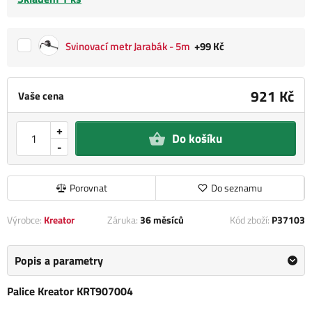
Svinovací metr Jarabák - 5m
+99 Kč
921 Kč
Vaše cena
+
Do košíku
-
Porovnat
Do seznamu
Výrobce:
Kreator
Záruka:
36 měsíců
Kód zboží:
P37103
Popis a parametry
Palice Kreator KRT907004