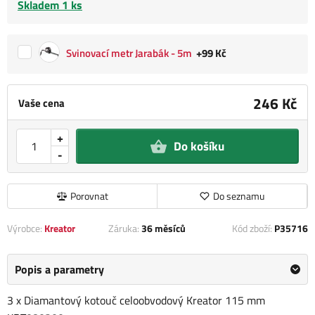
Skladem 1 ks
Svinovací metr Jarabák - 5m
+99 Kč
246 Kč
Vaše cena
+
Do košíku
-
Porovnat
Do seznamu
Výrobce:
Kreator
Záruka:
36 měsíců
Kód zboží:
P35716
Popis a parametry
3 x Diamantový kotouč celoobvodový Kreator 115 mm