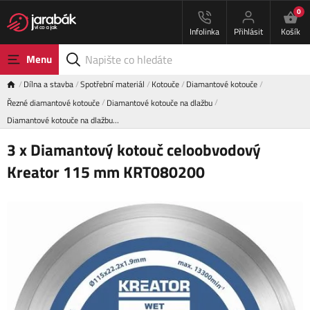
0
Infolinka
Přihlásit
Košík
Menu
Dílna a stavba
Spotřební materiál
Kotouče
Diamantové kotouče
Řezné diamantové kotouče
Diamantové kotouče na dlažbu
Diamantové kotouče na dlažbu…
3 x Diamantový kotouč celoobvodový
Kreator 115 mm KRT080200