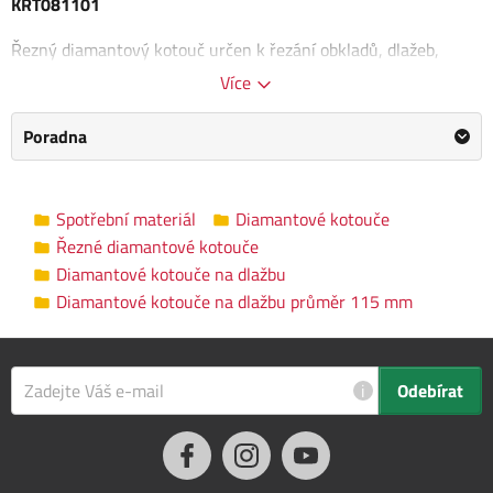
KRT081101
Řezný diamantový kotouč určen k řezání obkladů, dlažeb,
mramoru a porcelánu. Kotouč je vhodný pro
řezání za mokra
.
Více
Rozměry kotouče: 115 x 22,2 x 1,9 mm
Poradna
Průměr otvoru: 22,2 mm
Tloušťka kotouče: 1,9 mm
Spotřební materiál
Diamantové kotouče
Diamantové kotouče na dlažbu průměr
Kategorie
Řezné diamantové kotouče
115 mm
Diamantové kotouče na dlažbu
Diamantové kotouče na dlažbu průměr 115 mm
Výrobce
Kreator
/
Informace o výrobci
Průměr
115 mm
kotouče
i
Odebírat
Vnitřní průměr
22.23 mm
Tloušťka
1.9 mm