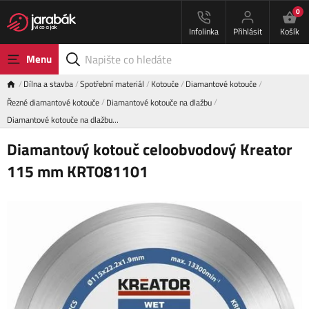
0
Infolinka
Přihlásit
Košík
Menu
Dílna a stavba
Spotřební materiál
Kotouče
Diamantové kotouče
Řezné diamantové kotouče
Diamantové kotouče na dlažbu
Diamantové kotouče na dlažbu…
Diamantový kotouč celoobvodový Kreator
115 mm KRT081101