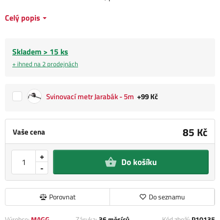
Celý popis
Skladem > 15 ks
+ ihned na 2 prodejnách
Svinovací metr Jarabák - 5m
+99 Kč
85 Kč
Vaše cena
+
Do košíku
-
Porovnat
Do seznamu
Výrobce:
MAGG
Záruka:
36 měsíců
Kód zboží:
P10135