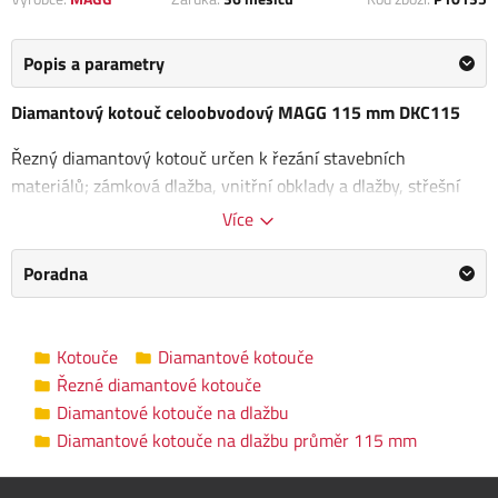
Popis a parametry
Diamantový kotouč celoobvodový MAGG 115 mm DKC115
Řezný diamantový kotouč určen k řezání stavebních
materiálů; zámková dlažba, vnitřní obklady a dlažby, střešní
tašky, střešní tašky pálené/betonové, vnější obklady, plavená
Více
dlažba, žula-granit, mramor. Kotouč je vhodný pro
řezání za
sucha i za mokra
.
Poradna
Rozměry kotouče:115 x 22,2 / 1,8 x 5 mm
Průměr otvoru: 22,2 mm
Kotouče
Diamantové kotouče
Tloušťka segmentu: 1,8 mm
Řezné diamantové kotouče
Výška segmentu: 5 mm
Diamantové kotouče na dlažbu
Tloušťka kotouče: 1,2 mm
Diamantové kotouče na dlažbu průměr 115 mm
Diamantové kotouče na dlažbu průměr
Kategorie