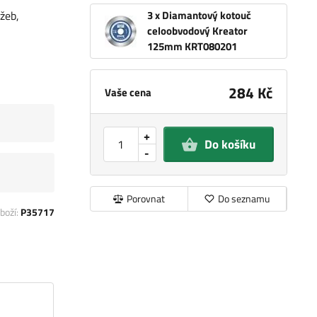
žeb,
3 x Diamantový kotouč
celoobvodový Kreator
125mm KRT080201
284 Kč
Vaše cena
+
Do košíku
-
Porovnat
Do seznamu
boží:
P35717