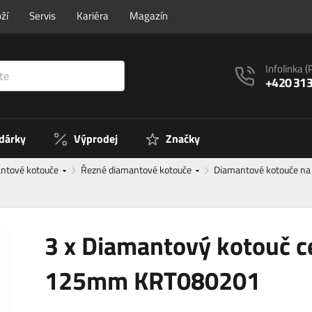
ží
Servis
Kariéra
Magazín
Infolinka
(
+420 313
 dárky
Výprodej
Značky
ntové kotouče
Řezné diamantové kotouče
Diamantové kotouče na
3 x Diamantový kotouč c
125mm KRT080201