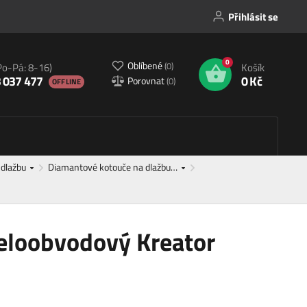
Přihlásit se
0
Oblíbené
(
0
)
Po-Pá: 8-16)
Košík
 037 477
0 Kč
Porovnat
(
0
)
OFFLINE
 dlažbu
Diamantové kotouče na dlažbu…
eloobvodový Kreator