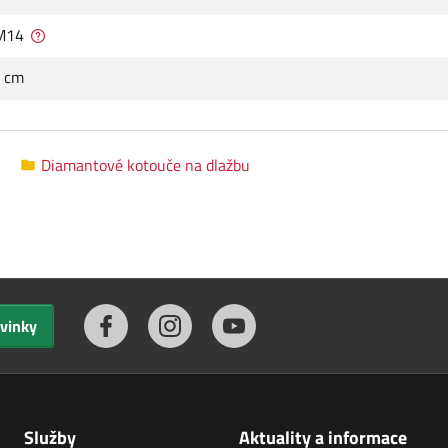
 M14
0 cm
Diamantové kotouče na dlažbu
ovinky
Služby
Aktuality a informace