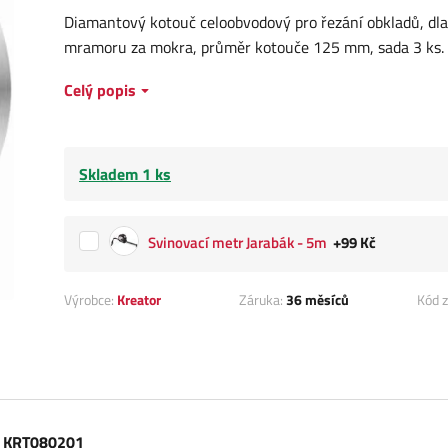
Diamantový kotouč celoobvodový pro řezání obkladů, dla
mramoru za mokra, průměr kotouče 125 mm, sada 3 ks.
Celý popis
Skladem 1 ks
Svinovací metr Jarabák - 5m
+99 Kč
Výrobce:
Kreator
Záruka:
36 měsíců
Kód z
m KRT080201