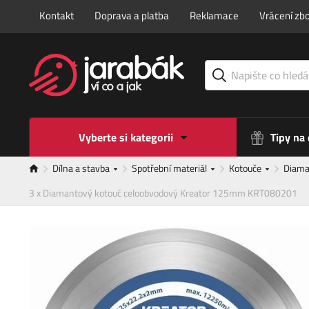
Kontakt
Doprava a platba
Reklamace
Vrácení zbo
Vyberte si kategorii
Tipy na
Dílna a stavba
Spotřební materiál
Kotouče
Diama
3 x Diamantový kotouč celoobvodový Kreator 125mm KRT080201