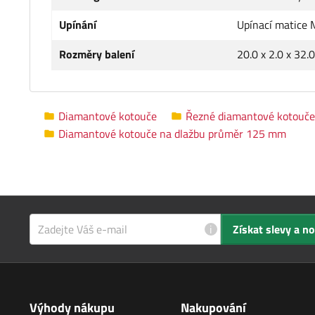
Upínání
Upínací matice
Rozměry balení
20.0 x 2.0 x 32.
Diamantové kotouče
Řezné diamantové kotouče
Diamantové kotouče na dlažbu průměr 125 mm
i
Získat slevy a n
Výhody nákupu
Nakupování