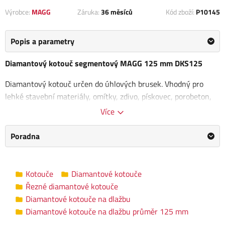
Výrobce:
MAGG
Záruka:
36 měsíců
Kód zboží:
P10145
Popis a parametry
Diamantový kotouč segmentový MAGG 125 mm DKS125
Diamantový kotouč určen do úhlových brusek. Vhodný pro
lehké stavební materiály, omítky, zdivo, pískovec, porobeton,
cihly apod. Kotouč je vhodný
pro řezání za sucha i za mokra
.
Více
Rozměry kotouče: 125 x 22,2 / 2,0 x 7 mm
Poradna
Průměr otvoru: 22,2 mm
Tloušťka segmentu: 2,0 mm
Výška segmentu: 7 mm
Kotouče
Diamantové kotouče
Tloušťka kotouče: 1,4 mm
Řezné diamantové kotouče
Diamantové kotouče na dlažbu
Diamantové kotouče na dlažbu průměr
Kategorie
Diamantové kotouče na dlažbu průměr 125 mm
125 mm