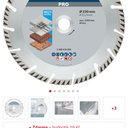
+3
+ Zdarma
v hodnotě 19 Kč