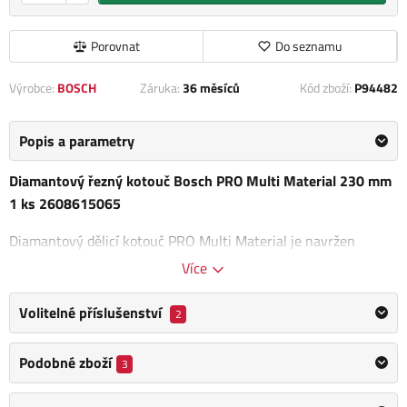
Porovnat
Do seznamu
Výrobce:
BOSCH
Záruka:
36 měsíců
Kód zboží:
P94482
Popis a parametry
Diamantový řezný kotouč Bosch PRO Multi Material 230 mm
1 ks 2608615065
Diamantový dělicí kotouč PRO Multi Material je navržen
pro
maximální všestrannost a dlouhou životnost
při práci s
Více
různými stavebními materiály. Tento kotouč je ideální
volbou
pro profesionály i domácí kutily
, kteří potřebují
Volitelné příslušenství
2
spolehlivý nástroj pro efektivní řezání různorodých materiálů v
jednom projektu.
Podobné zboží
3
Rozměry kotouče: 230 x 22/23 x 2,6 mm