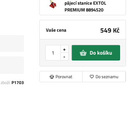
pájecí stanice EXTOL
PREMIUM 8894520
549 Kč
Vaše cena
+
Do košíku
-
Porovnat
Do seznamu
 zboží:
P1703