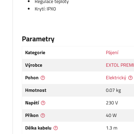
Regulace teploty
Krytí: IPX0
Parametry
Kategorie
Pájení
Výrobce
EXTOL PREM
Pohon
Elektrický
Hmotnost
0.07 kg
Napětí
230 V
Příkon
40 W
Délka kabelu
1.3 m