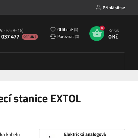
Přihlásit se
0
Oblíbené
(
0
)
Po-Pá: 8-16)
Košík
 037 477
0 Kč
Porovnat
(
0
)
OFFLINE
ecí stanice EXTOL
lka kabelu
Elektrická analogová