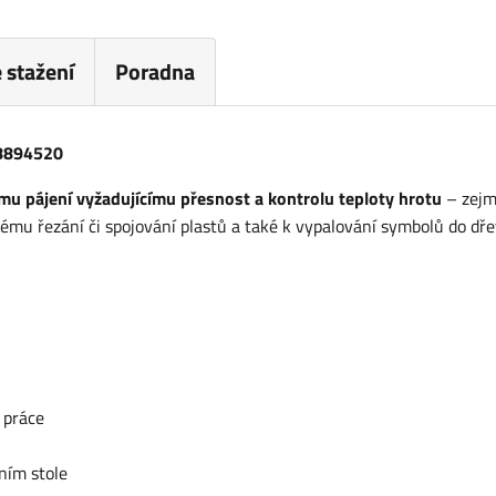
 stažení
Poradna
 8894520
u pájení vyžadujícímu přesnost a kontrolu teploty hrotu
– zej
bnému řezání či spojování plastů a také k vypalování symbolů do dře
 práce
vním stole