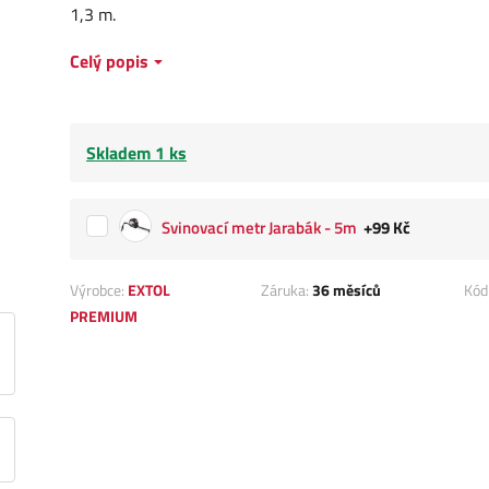
1,3 m.
Celý popis
Skladem 1 ks
Svinovací metr Jarabák - 5m
+99 Kč
Výrobce:
EXTOL
Záruka:
36 měsíců
Kód
PREMIUM