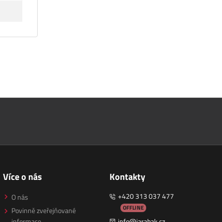
Více o nás
Kontakty
+420 313 037 477
O nás
OFFLINE
Povinně zveřejňované
informace
info@jarabak.cz