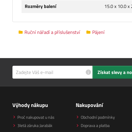
Rozměry balení
15.0 x 10.0 x
Ruční nářadí a příslušenství
Pájení
i
Získat slevy a n
Výhody nákupu
Nakupování
Proč nakupovat u nás
Obchodní podmínky
3letá záruka Jarabák
Doprava a platba