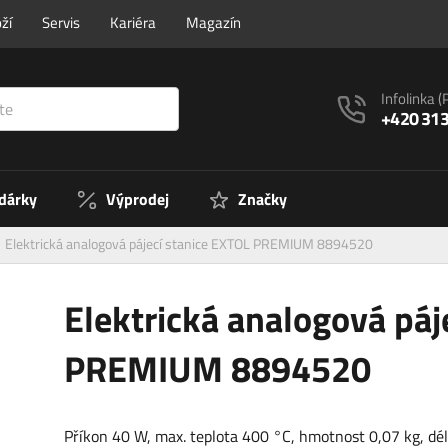
ží
Servis
Kariéra
Magazín
Infolinka
(
+420 313
 dárky
Výprodej
Značky
Elektrická analogová pájecí stanice EXTOL PREMIUM 8894520
Elektrická analogová páj
PREMIUM 8894520
Příkon 40 W, max. teplota 400 °C, hmotnost 0,07 kg, dé