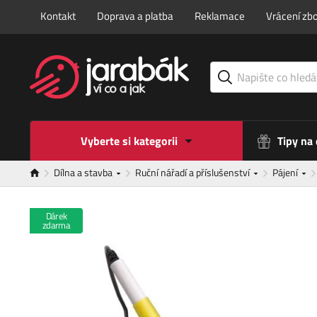
Kontakt
Doprava a platba
Reklamace
Vrácení zbo
Vyberte si kategorii
Tipy na
Dílna a stavba
Ruční nářadí a příslušenství
Pájení
Dárek
zdarma