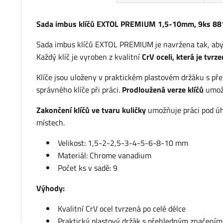
Sada imbus klíčů EXTOL PREMIUM 1,5-10mm, 9ks 8
Sada imbus klíčů
EXTOL PREMIUM je navržena tak, aby 
Každý klíč je vyroben z kvalitní
CrV oceli, která je tvrz
Klíče jsou uloženy v praktickém plastovém držáku s pře
správného klíče při práci.
Prodloužená verze klíčů
umožň
Zakončení klíčů ve tvaru kuličky
umožňuje práci pod úh
místech.
Velikost: 1,5-2-2,5-3-4-5-6-8-10 mm
Materiál: Chrome vanadium
Počet ks v sadě: 9
Výhody:
Kvalitní CrV ocel tvrzená po celé délce
Praktický plastový držák s přehledným značením 