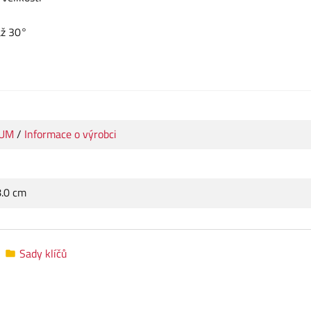
až 30°
IUM
/
Informace o výrobci
8.0 cm
Sady klíčů