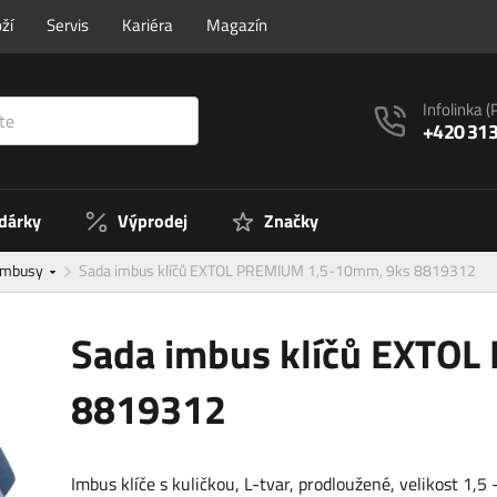
ží
Servis
Kariéra
Magazín
Infolinka
(
+420 313
 dárky
Výprodej
Značky
Imbusy
Sada imbus klíčů EXTOL PREMIUM 1,5-10mm, 9ks 8819312
Sada imbus klíčů EXTO
8819312
Imbus klíče s kuličkou, L-tvar, prodloužené, velikost 1,5