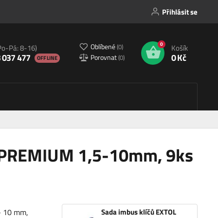
Přihlásit se
0
Oblíbené
(
0
)
Po-Pá: 8-16)
Košík
 037 477
0 Kč
Porovnat
(
0
)
OFFLINE
L PREMIUM 1,5-10mm, 9ks
 - 10 mm,
Sada imbus klíčů EXTOL