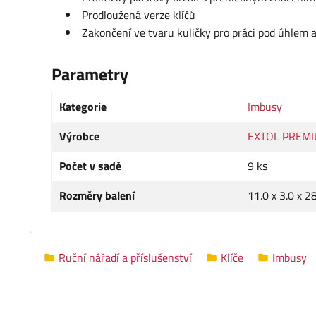
Prodloužená verze klíčů
Zakončení ve tvaru kuličky pro práci pod úhlem 
Parametry
Kategorie
Imbusy
Výrobce
EXTOL PREM
Počet v sadě
9 ks
Rozměry balení
11.0 x 3.0 x 2
Ruční nářadí a příslušenství
Klíče
Imbusy