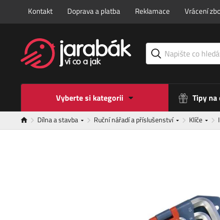
Kontakt
Doprava a platba
Reklamace
Vrácení zbo
Vyberte si kategorii
Tipy na
Dílna a stavba
Ruční nářadí a příslušenství
Klíče