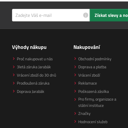
i
Získat slevy a n
Výhody nákupu
Nakupování
Proč nakupovat u nás
Obchodní podmínky
3letá záruka Jarabák
Doprava a platba
Vrácení zboží do 30 dnů
Vrácení zboží
Prodloužená záruka
Reklamace
Doprava Jarabák
Poškozená zásilka
Pro firmy, organizace a
státní instituce
Značky
Hodnocení služeb