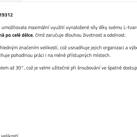
819312
umožňovala maximální využití vynaložené síly díky svému L-tvar
ená po celé délce
, čímž zaručuje dlouhou životnost a odolnost.
hledným značením velikostí, což usnadňuje jejich organizaci a výb
uje pohodlnou práci i na méně přístupných místech.
lem až 30°, což je velmi užitečné při šroubování ve špatně dostu
velikostí