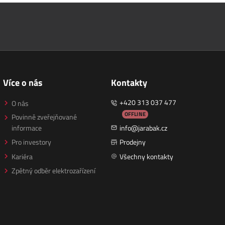
Více o nás
Kontakty
+420 313 037 477
O nás
OFFLINE
Povinně zveřejňované
informace
info@jarabak.cz
Pro investory
Prodejny
Kariéra
Všechny kontakty
Zpětný odběr elektrozařízení