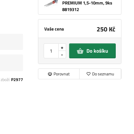
PREMIUM 1,5-10mm, 9ks
8819312
250 Kč
Vaše cena
+
Do košíku
-
Porovnat
Do seznamu
 zboží:
P2977