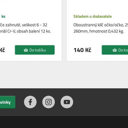
 ks
Skladem u dodavatele
če zahnuté, velikost 6 - 32
Oboustranný klíč očko/očko, 
iál Cr-V, obsah balení 12 ks.
260mm, hmotnost 0,432 kg.
Kč
140 Kč
Do košíku
Do ko
ovinky