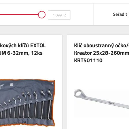
Seřadit 
kových klíčů EXTOL
Klíč oboustranný očko
UM 6-32mm, 12ks
Kreator 25x28-260m
KRT501110