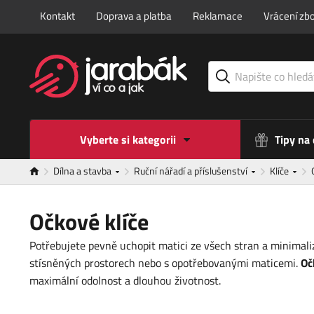
Kontakt
Doprava a platba
Reklamace
Vrácení zbo
Vyberte si kategorii
Tipy na
Dílna a stavba
Ruční nářadí a příslušenství
Klíče
Očkové klíče
Potřebujete pevně uchopit matici ze všech stran a minimaliz
stísněných prostorech nebo s opotřebovanými maticemi.
Oč
maximální odolnost a dlouhou životnost.