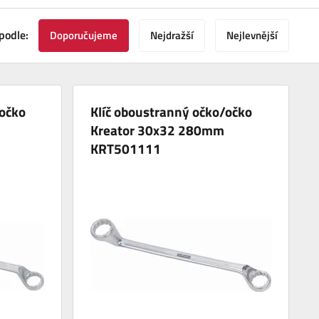
podle:
Doporučujeme
Nejdražší
Nejlevnější
/očko
Klíč oboustranný očko/očko
m
Kreator 30x32 280mm
KRT501111