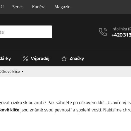
ží
Servis
Kariéra
Magazín
Infolinka
(
+420 313
 dárky
Výprodej
Značky
Očkové klíče
ovat riziko sklouznutí? Pak sáhněte po očkovém klíči. Uzavřený tva
kové klíče
jsou známé svou pevností a spolehlivostí. Nabízíme ch