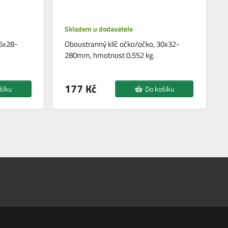
Skladem u dodavatele
25x28-
Oboustranný klíč očko/očko, 30x32-
280mm, hmotnost 0,552 kg.
177 Kč
šíku
Do košíku