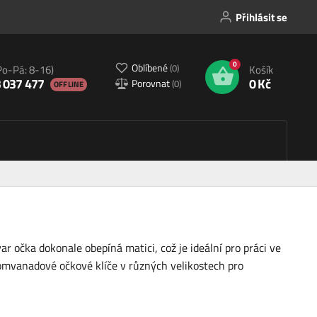
Přihlásit se
0
Oblíbené
(
0
)
Po-Pá: 8-16)
Košík
 037 477
0 Kč
Porovnat
(
0
)
OFFLINE
r očka dokonale obepíná matici, což je ideální pro práci ve
romvanadové očkové klíče v různých velikostech pro