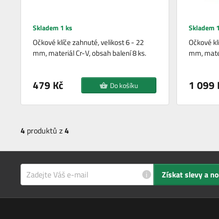
Skladem 1 ks
Skladem 1
Očkové klíče zahnuté, velikost 6 - 22
Očkové klí
mm, materiál Cr-V, obsah balení 8 ks.
mm, mater
479 Kč
1 099 
Do košíku
4
produktů z
4
i
Získat slevy a n